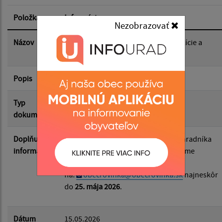
Položka
Informácia
Nezobrazovať
Dátum zverejnenia do:
Názov
Oznámenie pre politické strany, koalície a
petičný výbor
Popis
Filtrovať
Reset
Typ
Voľby/Referendá
dokumentu
Doplňujúce
Oznámenie o delegovaní člena a náhradníka
informácie
do okrskovej volebnej komisie prosíme
doručiť e-mailom
na:
obecrovinka@obecrovinka.sk
najneskôr
do
25. mája 2026
.
Dátum
15.05.2026