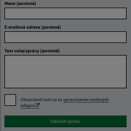
Meno (povinné)
E-mailová adresa (povinné)
Text vašej správy (povinné)
Oboznámil som sa so
spracúvaním osobných
údajov
Google reCaptcha Response
Odoslať správu