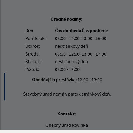
Úradné hodiny:
Deň
Čas doobeda
Čas poobede
Pondelok:
08:00 - 12:00
13:00 - 16:00
Utorok:
nestránkový deň
Streda:
08:00 - 12:00
13:00 - 17:00
Štvrtok:
nestránkový deň
Piatok:
08:00 - 12:00
Obedňajšia prestávka:
12:00 - 13:00
Stavebný úrad nemá v piatok stránkový deň.
Kontakt:
Obecný úrad Rovinka
Hlavná 350/95