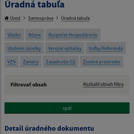
Úradná tabuľa
Úvod
Samospráva
Úradná tabuľa
Všetko
Rôzne
Rozpočet-Hospodárenie
Uložené zásielky
Verejné vyhlášky
Voľby/Referendá
VZN
Zámery
Zasadnutia OZ
Životné prostredie
Filtrovať obsah
Rozbaliť obsah filtra
Názov:
späť
Popis:
Detail úradného dokumentu
Dátum zverejnenia od: