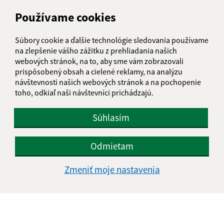
900 41 Rovinka
Používame cookies
obecrovinka@obecrovinka.sk
Súbory cookie a ďalšie technológie sledovania používame
+421 245 985 218
na zlepšenie vášho zážitku z prehliadania našich
webových stránok, na to, aby sme vám zobrazovali
IČO: 00305057
prispôsobený obsah a cielené reklamy, na analýzu
návštevnosti našich webových stránok a na pochopenie
toho, odkiaľ naši návštevníci prichádzajú.
Súhlasím
Odmietam
Zmeniť moje nastavenia