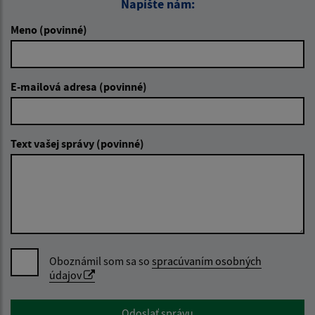
Napíšte nám:
Meno (povinné)
E-mailová adresa (povinné)
Text vašej správy (povinné)
Oboznámil som sa so
spracúvaním osobných
údajov
Google reCaptcha Response
Odoslať správu