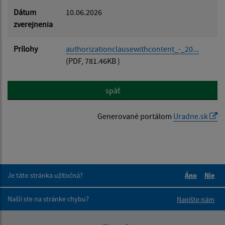
Dátum
10.06.2026
zverejnenia
Prílohy
authorizationclausewithcontent_-_20...
(PDF, 781.46KB )
späť
Generované portálom
Uradne.sk
Je táto stránka užitočná?
Áno
Nie
Boli tieto 
Boli 
Našli ste na stránke chybu?
Napíšte nám