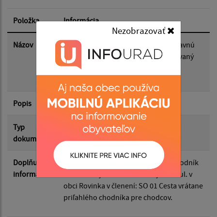
Dátum zverejnenia od:
Položka
Informácia
Nezobrazovať
Dátum zverejnenia do:
Názov
Stavebné povolenie na líniovú dopravnú
stavbu Rozšírenie vozovky a navrhovaný
chodník na miestnej komunikácii ‐
Vojenská ul. v obci Rovinka
Filtrovať
Reset
Popis
Typ
Verejné vyhlášky
dokumentu
Doplňujúce
Rozšírenie vozovky a navrhovaný chodník
informácie
na miestnej komunikácii ‐ Vojenská ul. v
obci Rovinka v členení: SO 01 Cesta vrátane
priľahlého chodníka pre chodcov.