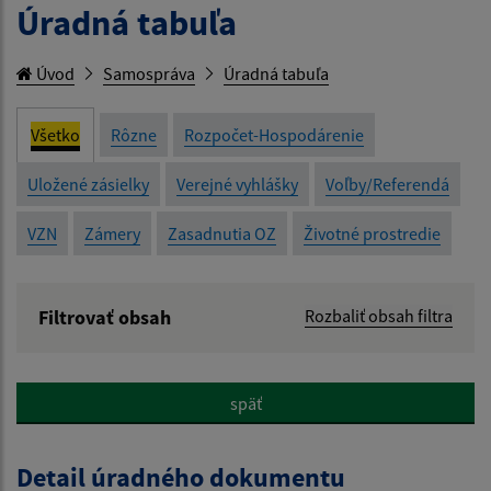
Úradná tabuľa
Úvod
Samospráva
Úradná tabuľa
Všetko
Rôzne
Rozpočet-Hospodárenie
Uložené zásielky
Verejné vyhlášky
Voľby/Referendá
VZN
Zámery
Zasadnutia OZ
Životné prostredie
Filtrovať obsah
Rozbaliť obsah filtra
Názov:
späť
Popis:
Detail úradného dokumentu