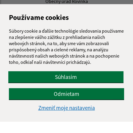
Obecný úrad Rovinka
Hlavná 350/95
900 41 Rovinka
Používame cookies
obecrovinka@obecrovinka.sk
Súbory cookie a ďalšie technológie sledovania používame
+421 245 985 218
na zlepšenie vášho zážitku z prehliadania našich
webových stránok, na to, aby sme vám zobrazovali
IČO: 00305057
prispôsobený obsah a cielené reklamy, na analýzu
návštevnosti našich webových stránok a na pochopenie
toho, odkiaľ naši návštevníci prichádzajú.
Súhlasím
Odmietam
Zmeniť moje nastavenia