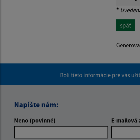
*
Uvedená 
späť
Generova
Boli tieto informácie pre vás už
Napíšte nám:
Meno (povinné)
E-mailová 