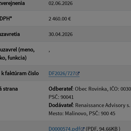
verejnenia
02.06.2026
 DPH*
2 460.00 €
zavretia
30.04.2026
uzavrel (meno,
,
ko, funkcia)
 k faktúram čislo
DF2026/727
 strana
Odberateľ
: Obec Rovinka, IČO: 003
PSČ: 90041
Dodávateľ
: Renaissance Advisory s.
Mesto: Malinovo, PSČ: 900 45
D0000574.pdf
(PDF, 94.66KB )