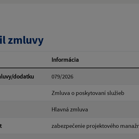
ý výraz:
tumu:
Dátum od:
il zmluvy
od:
Suma do:
Informácia
mluvy/dodatku
079/2026
ovať
Zmluva o poskytovaní služieb
Hlavná zmluva
t
zabezpečenie projektového manaž