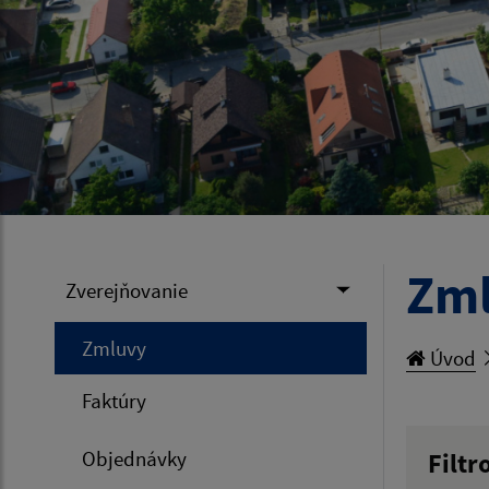
Zm
Zverejňovanie
Zmluvy
Úvod
Faktúry
Objednávky
Filtr