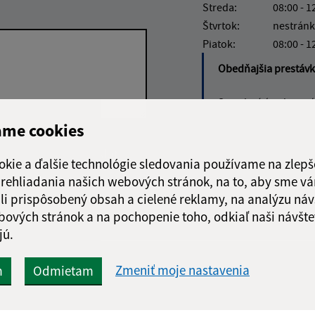
Streda:
08:00 - 1
Štvrtok:
nestránk
Piatok:
08:00 - 1
Obedňajšia prestáv
Stavebný úrad nemá 
ame cookies
Google reCaptcha Response
Odoslať
ch
okie a ďalšie technológie sledovania používame na zlepš
správu
 prehliadania našich webových stránok, na to, aby sme v
li prispôsobený obsah a cielené reklamy, na analýzu náv
bových stránok a na pochopenie toho, odkiaľ naši návšte
jú.
Zmeniť moje nastavenia
m
Odmietam