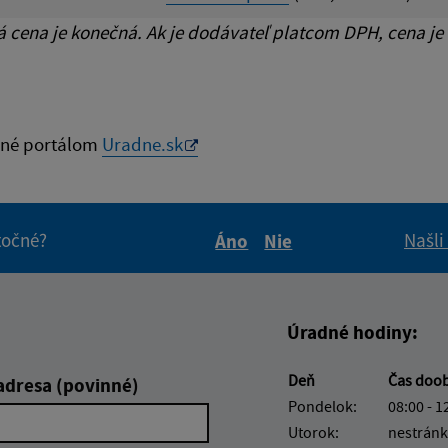
cena je konečná. Ak je dodávateľ platcom DPH, cena je
né portálom
Uradne.sk
itočné?
Našli
Áno
Nie
Boli tieto informácie pre 
Boli tieto informáci
Úradné hodiny:
Deň
Čas doo
adresa (povinné)
Pondelok:
08:00 - 1
Utorok:
nestránk