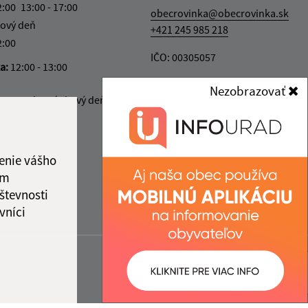
2:00
13:00 - 17:00
obecrovinka@obecrovinka.sk
ový deň
+421 245 985 218
2:00
IČO: 00305057
ka:
12:00 - 13:00
Nezobrazovať
v piatok stránkový deň.
enie vášho
ám
števnosti
vníci