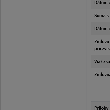
Dátum z
Suma s
Dátum u
Zmluvu 
priezvis
Viaže sa
Zmluvná
Prílohy