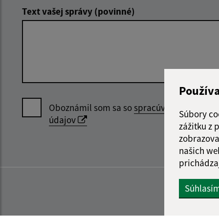
Text vašej správy (povinné)
Použív
Oboznámil som sa so
spracúvaním osobný
Súbory co
údajov
zážitku z
zobrazova
našich we
prichádza
Súhlasí