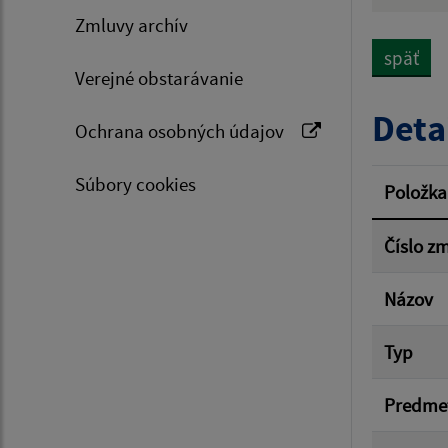
Hľadan
Zmluvy archív
späť
Verejné obstarávanie
Typ dá
Deta
Ochrana osobných údajov
Suma 
Súbory cookies
Položka
Číslo z
Filtr
Názov
Typ
Predme