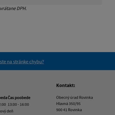
 vrátane DPH.
 ste na stránke chybu?
vás užitočné?
e pre vás užitočné?
Kontakt:
Obecný úrad Rovinka
beda
Čas poobede
Hlavná 350/95
2:00
13:00 - 16:00
900 41 Rovinka
ový deň