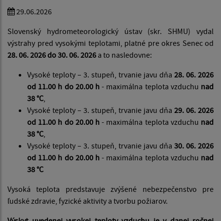
29.06.2026
Slovenský hydrometeorologický ústav (skr. SHMU) vydal
výstrahy pred vysokými teplotami, platné pre okres Senec od
28. 06. 2026 do 30. 06. 2026
a to nasledovne:
Vysoké teploty – 3. stupeň, trvanie javu dňa
28. 06. 2026
od 11.00 h do 20.00 h
- maximálna teplota vzduchu
nad
38 °C
,
Vysoké teploty – 3. stupeň, trvanie javu dňa
29. 06. 2026
od 11.00 h do 20.00 h
- maximálna teplota vzduchu
nad
38 °C
,
Vysoké teploty – 3. stupeň, trvanie javu dňa
30. 06. 2026
od 11.00 h do 20.00 h
- maximálna teplota vzduchu
nad
38 °C
Vysoká teplota predstavuje zvýšené nebezpečenstvo pre
ľudské zdravie, fyzické aktivity a tvorbu požiarov.
Výskyt uvedenej vysokej teploty vzduchu je v danej ročnej