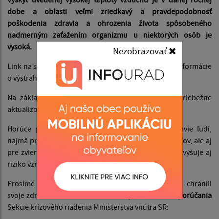
dobe a oblasti veľmi zriedkavý a pravdepodobnosť
poškodenia zdravia a ohrozenia života spôsobeného
nadmerným zaťažením organizmu u niektorých osôb je
vysoká.
Nezobrazovať
Link na stránku SHMU, kde sú zverejnené aktuálne informácie
o výstrahách:
www.shmu.sk - výstrahy
.
Na základe vývoja počasia môžu byť informácie priebežne
aktualizované.
Horúce počasie môže predstavovať záťaž pre zdravie ľudí,
najmä pre deti, seniorov, chronicky chorých obyvateľov, ale aj
pre zvieratá. Zároveň sa v období sucha a horúčav zvyšuje aj
riziko vzniku požiarov.
Prosíme občanov, aby dbali na svoju bezpečnosť, chránili
svoje zdravie a dodržiavali
základné preventívne odporúčania
Sekcie krízového riadenia Ministerstva vnútra SR: