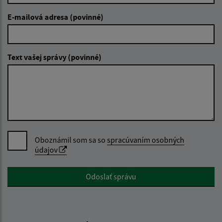
E-mailová adresa (povinné)
Text vašej správy (povinné)
Oboznámil som sa so
spracúvaním osobných
údajov
Google reCaptcha Response
Odoslať správu