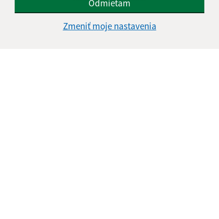
Odmietam
Vyhlásenie o prístupnosti
Zmeniť moje nastavenia
Autorské práva
Ochrana osobných údajov
Navigácia:
Vytlačiť aktuálnu stránku
Mapa stránok
Cookies
Rýchle odkazy:
Aktuality
Úradná tabuľa
Obecný úrad
Obecné zastupiteľstvo
Tlačivá
Odkaz na starú verziu stránky
Aktualizované: