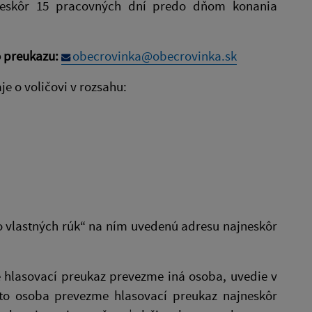
neskôr 15 pracovných dní predo dňom konania
o preukazu:
obecrovinka@obecrovinka.sk
e o voličovi v rozsahu:
o vlastných rúk“ na ním uvedenú adresu najneskôr
, že hlasovací preukaz prevezme iná osoba, uvedie v
Táto osoba prevezme hlasovací preukaz najneskôr