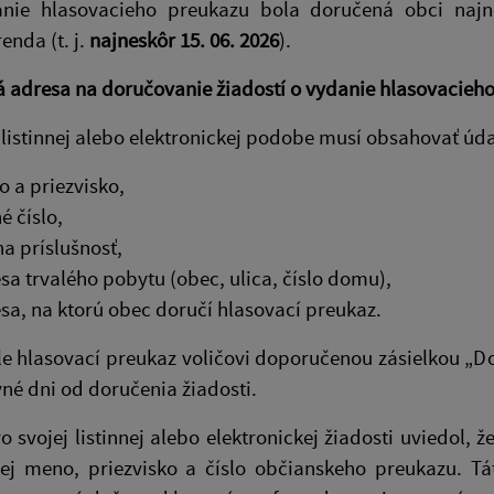
anie hlasovacieho preukazu bola doručená obci naj
renda (t. j.
najneskôr 15. 06. 2026
).
 adresa na doručovanie žiadostí o vydanie hlasovacieh
 listinnej alebo elektronickej podobe musí obsahovať údaj
 a priezvisko,
é číslo,
na príslušnosť,
sa trvalého pobytu (obec, ulica, číslo domu),
sa, na ktorú obec doručí hlasovací preukaz.
e hlasovací preukaz voličovi doporučenou zásielkou „D
vné dni od doručenia žiadosti.
vo svojej listinnej alebo elektronickej žiadosti uviedol
 jej meno, priezvisko a číslo občianskeho preukazu. 