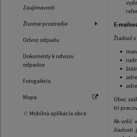
vyd
Zaujímavosti
refe
Životné prostredie
E-mailová
Žiadosť v
Odvoz odpadu
meno
Dokumenty k odvozu
rodn
odpadov
štát
adre
Fotogaléria
adre
Mapa
Obec zašl
tri praco
☆ Mobilná aplikácia obce
Ak volič 
žiadosti