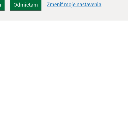
Zmeniť moje nastavenia
m
Odmietam
Rýchle odkazy:
Aktualiz
nku
Aktuality
07.08.2026 
Úradná tabuľa
RSS