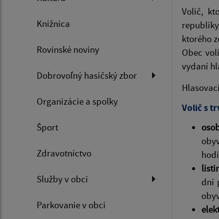
Volič, k
Knižnica
republiky
ktorého z
Rovinské noviny
Obec vol
vydaní h
Dobrovoľný hasičský zbor
Hlasovac
Organizácie a spolky
Volič s 
Šport
oso
obyv
Zdravotníctvo
hodi
list
Služby v obci
dní 
obyv
Parkovanie v obci
elek