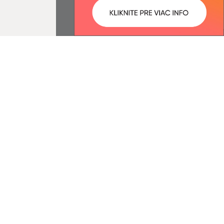
ované:
Správca obsahu:
14:24 hod.
Správca obsahu je Obec Rovinka.
Vytvorené v súlade s
Jednotným