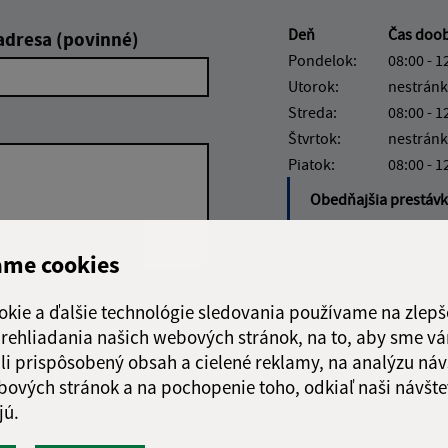
Deň
Čas doo
adresa (povinné)
Pondelok:
08:00 - 1
Utorok:
nestránk
Streda:
08:00 - 1
Štvrtok:
nestránk
Piatok:
08:00 - 1
Obedňajšia prestáv
Stavebný úrad nemá 
ame cookies
okie a ďalšie technológie sledovania používame na zlepš
Google reCaptcha Response
Odoslať
ch
 prehliadania našich webových stránok, na to, aby sme v
správu
li prispôsobený obsah a cielené reklamy, na analýzu náv
bových stránok a na pochopenie toho, odkiaľ naši návšte
jú.