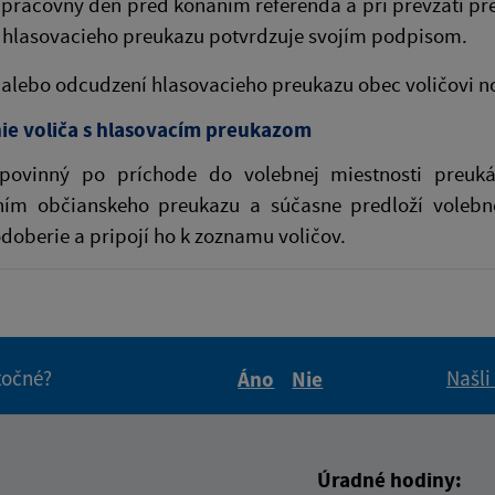
 pracovný deň pred konaním referenda a pri prevzatí p
e hlasovacieho preukazu potvrdzuje svojím podpisom.
e alebo odcudzení hlasovacieho preukazu obec voličovi 
ie voliča s hlasovacím preukazom
 povinný po príchode do volebnej miestnosti preukáz
ním občianskeho preukazu a súčasne predloží volebne
doberie a pripojí ho k zoznamu voličov.
itočné?
Našli
Áno
Nie
Boli tieto informácie pre 
Boli tieto informáci
Úradné hodiny: