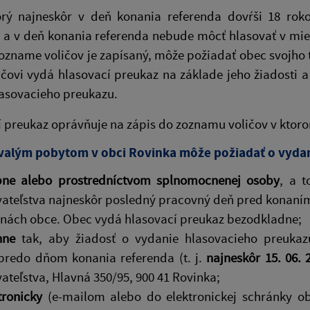
torý najneskôr v deň konania referenda dovŕši 18 ro
 a v deň konania referenda nebude môcť hlasovať v mie
ozname voličov je zapísaný, môže požiadať obec svojho 
ičovi vydá hlasovací preukaz na základe jeho žiadosti
lasovacieho preukazu.
í preukaz oprávňuje na zápis do zoznamu voličov v ktor
trvalým pobytom v obci Rovinka môže požiadať o vyda
bne alebo prostredníctvom splnomocnenej osoby
, a 
ateľstva najneskôr posledný pracovný deň pred konaním 
nách obce. Obec vydá hlasovací preukaz bezodkladne;
inne
tak, aby žiadosť o vydanie hlasovacieho preukaz
predo dňom konania referenda (t. j.
najneskôr 15. 06. 
ateľstva, Hlavná 350/95, 900 41 Rovinka;
tronicky
(e-mailom alebo do elektronickej schránky o