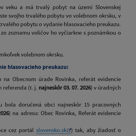
kov veku a má trvalý pobyt na území Slovenskej
ste svojho trvalého pobytu vo volebnom okrsku, v
trvalého pobytu o vydanie hlasovacieho preukazu.
 a zo zoznamu voličov ho vyčiarkne s poznámkou o
omkoľvek volebnom okrsku.
nie hlasovacieho preukazu:
to na Obecnom úrade Rovinka, referát evidencie
referenda (t. j.
najneskôr 03. 07. 2026
) v úradných
u bola doručená obci najneskôr 15 pracovných
2026
) na adresu: Obec Rovinka, Referát evidencie
bce cez portál
slovensko.sk
) tak, aby žiadosť o