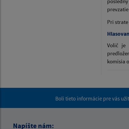
posledný
prevzati
Pri strat
Hlasovan
Volič je
predlože
komisia o
Boli tieto informácie pre vás už
Napíšte nám: