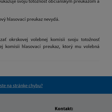
reukazuje svoju totožnosť občianskym preukazom a
nový hlasovací preukaz nevydá.
ať okrskovej volebnej komisii svoju totožnosť
j komisii hlasovací preukaz, ktorý mu volebná
 ste na stránke chybu?
vás užitočné?
e pre vás užitočné?
Kontakt: