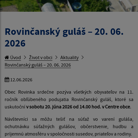
Rovinčanský guláš – 20. 06.
2026
Úvod
Život v obci
Aktuality
Rovinčanský guláš – 20. 06. 2026
12.06.2026
Obec Rovinka srdečne pozýva všetkých obyvateľov na 11.
ročník obľúbeného podujatia Rovinčanský guláš, ktoré sa
uskutoční
v sobotu 20. júna 2026 od 14.00 hod. v Centre obce
.
Návštevníci sa môžu tešiť na súťaž vo varení guláša,
ochutnávku súťažných gulášov, občerstvenie, hudbu a
príjemnú atmosféru v spoločnosti susedov, priateľov a rodiny.