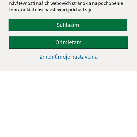
návštevnosti našich webových stránok a na pochopenie
+421 245 985 218
toho, odkiaľ naši návštevníci prichádzajú.
IČO: 00305057
Súhlasím
Odmietam
Zmeniť moje nastavenia
Informácie o stránke: