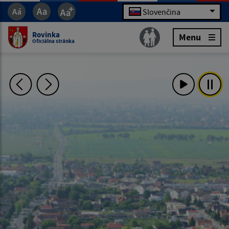
Slovenčina
Rovinka
Menu
Oficiálna stránka