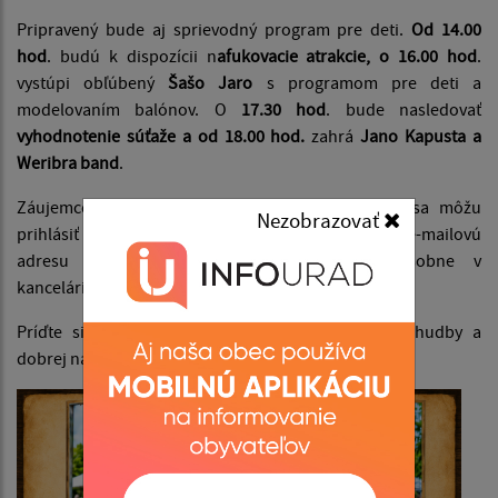
Pripravený bude aj sprievodný program pre deti.
Od 14.00
hod
. budú k dispozícii n
afukovacie atrakcie, o 16.00 hod
.
vystúpi obľúbený
Šašo Jaro
s programom pre deti a
modelovaním balónov. O
17.30 hod
. bude nasledovať
vyhodnotenie súťaže a od 18.00 hod.
zahrá
Jano Kapusta a
Weribra band
.
Záujemcovia o účasť v súťaži vo varení guláša sa môžu
Nezobrazovať
prihlásiť do
15. júna 2026
zaslaním prihlášky na e-mailovú
adresu
kulturakrovinka@gmail.com
alebo osobne v
kancelárii kultúrneho domu u p. Kelemenovej.
Príďte si vychutnať popoludnie plné vôní, chutí, hudby a
dobrej nálady.