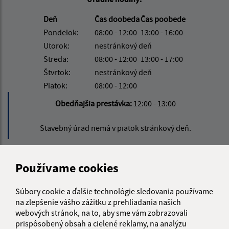
Deň
Čas doobeda
Čas poobede
Pondelok:
08:00 - 12:00
13:00 - 16:00
Utorok:
nestránkový deň
Streda:
08:00 - 12:00
13:00 - 17:00
Štvrtok:
nestránkový deň
Piatok:
08:00 - 12:00
Obedňajšia prestávka:
12:00 - 13:00
Stavebný úrad nemá v piatok stránkový deň.
Kontakt:
Používame cookies
Obecný úrad Rovinka
Súbory cookie a ďalšie technológie sledovania používame
Hlavná 350/95
na zlepšenie vášho zážitku z prehliadania našich
900 41 Rovinka
webových stránok, na to, aby sme vám zobrazovali
prispôsobený obsah a cielené reklamy, na analýzu
obecrovinka@obecrovinka.sk