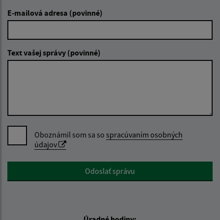
E-mailová adresa (povinné)
Text vašej správy (povinné)
Oboznámil som sa so
spracúvaním osobných
údajov
Google reCaptcha Response
Odoslať správu
Úradné hodiny: