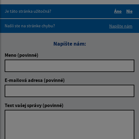
Je táto stránka užitočná?
Áno
Nie
Boli tieto 
Boli 
Našli ste na stránke chybu?
Napíšte nám
Napíšte nám:
Meno (povinné)
E-mailová adresa (povinné)
Text vašej správy (povinné)