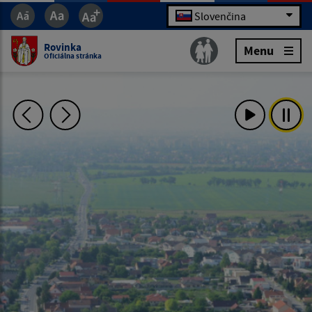
Slovenčina
Rovinka
Menu
Oficiálna stránka