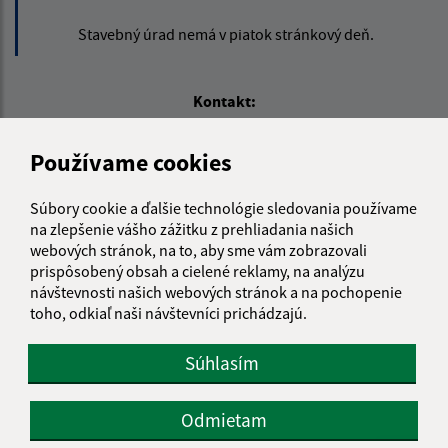
Stavebný úrad nemá v piatok stránkový deň.
Kontakt:
Obecný úrad Rovinka
Používame cookies
Hlavná 350/95
900 41 Rovinka
Súbory cookie a ďalšie technológie sledovania používame
obecrovinka@obecrovinka.sk
na zlepšenie vášho zážitku z prehliadania našich
webových stránok, na to, aby sme vám zobrazovali
+421 245 985 218
prispôsobený obsah a cielené reklamy, na analýzu
IČO: 00305057
návštevnosti našich webových stránok a na pochopenie
toho, odkiaľ naši návštevníci prichádzajú.
Súhlasím
Odmietam