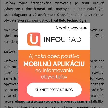
Cieľom tohto štatistického zisťovania je zistiť úroveň
vybavenosti domácností informačnými a komunikačnými
technológiami a zároveň zistiť úroveň znalostí a zručností
obyvateľstva a schopnosť využívať tieto technológie.
Nezobrazovať
Na Slovensku bolo do zisťovania pre rok 2026 vybraných 149
obcí, medzi nimi aj obec Rovinka. Do zisťovania IKT je
zaradených 5 200 domácností.
Zisťovanie sa uskutoční od
13. apríla do 26. júna 2026
.
Zisťovanie je rozdelené na dve fázy. V prvej fáze prebieha
elektronicky cez web formulár. Neskôr vybrané domácnosti,
ktoré sa nezapojili do elektronického zisťovania, navštívi
zamestnanec Štatistického úradu SR poverený funkciou
opytovateľa, ktorý je povinný preukázať sa v domácnostiach
osobitným poverením. Všetky informácie a názory, ktoré nám
v rámci tohto zisťovania domácnosti poskytnú sú chránené,
neuverejňujú sa a slúžia výlučne pre potreby štátnej štatistiky.
Ochranu dôverných štatistických údajov upravuje zákon č.