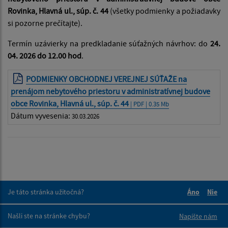
Rovinka, Hlavná ul., súp. č. 44
(všetky podmienky a požiadavky
si pozorne prečítajte).
Termín uzávierky na predkladanie súťažných návrhov: do
24.
04. 2026 do 12.00 hod
.
PODMIENKY OBCHODNEJ VEREJNEJ SÚŤAŽE na
prenájom nebytového priestoru v administratívnej budove
obce Rovinka, Hlavná ul., súp. č. 44
| PDF | 0.35 Mb
Dátum vyvesenia:
30.03.2026
Je táto stránka užitočná?
Áno
Nie
Boli tieto 
Boli 
Našli ste na stránke chybu?
Napíšte nám