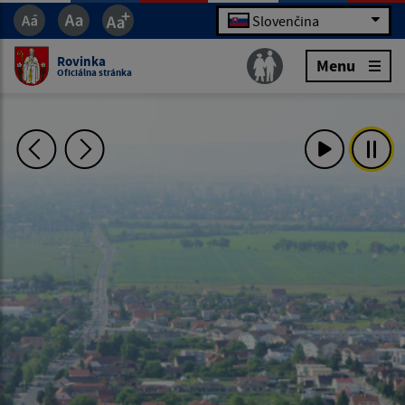
Slovenčina
Rovinka
Menu
Oficiálna stránka