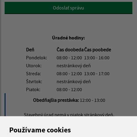
Google reCaptcha Response
Odoslať správu
Úradné hodiny:
Deň
Čas doobeda
Čas poobede
Pondelok:
08:00 - 12:00
13:00 - 16:00
Utorok:
nestránkový deň
Streda:
08:00 - 12:00
13:00 - 17:00
Štvrtok:
nestránkový deň
Piatok:
08:00 - 12:00
Obedňajšia prestávka:
12:00 - 13:00
Stavebný úrad nemá v piatok stránkový deň.
Používame cookies
Kontakt: