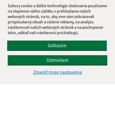
Súbory cookie a ďalšie technológie sledovania používame
Obecný úrad Rovinka
na zlepšenie vášho zážitku z prehliadania našich
Hlavná 350/95
webových stránok, na to, aby sme vám zobrazovali
900 41 Rovinka
prispôsobený obsah a cielené reklamy, na analýzu
návštevnosti našich webových stránok a na pochopenie
obecrovinka@obecrovinka.sk
toho, odkiaľ naši návštevníci prichádzajú.
+421 245 985 218
Súhlasím
IČO: 00305057
Odmietam
Zmeniť moje nastavenia