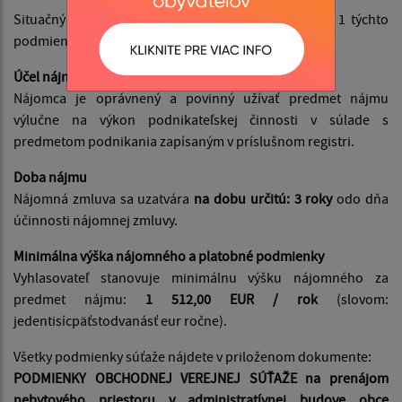
Situačný plán nebytového priestoru tvorí Prílohu č. 1 týchto
podmienok.
Účel nájmu
Nájomca je oprávnený a povinný užívať predmet nájmu
výlučne na výkon podnikateľskej činnosti v súlade s
predmetom podnikania zapísaným v príslušnom registri.
Doba nájmu
Nájomná zmluva sa uzatvára
na dobu určitú: 3 roky
odo dňa
účinnosti nájomnej zmluvy.
Minimálna výška nájomného a platobné podmienky
Vyhlasovateľ stanovuje minimálnu výšku nájomného za
predmet nájmu:
1 512,00 EUR / rok
(slovom:
jedentisícpäťstodvanásť eur ročne).
Všetky podmienky súťaže nájdete v priloženom dokumente:
PODMIENKY OBCHODNEJ VEREJNEJ SÚŤAŽE
na prenájom
nebytového priestoru v administratívnej budove obce