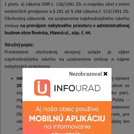
1 písm. a) zákona SNR č. 138/1991 Zb. o majetku obcí v znení
neskorších predpisov a § 281 až § 288 zákona č. 513/1991 Zb.
Obchodný zákonník na uzatvorenie najvhodnejšieho návrhu
zmluvy
na prenájom nebytového priestoru v administratívnej
budove obce Rovinka, Hlavná ul., súp. č. 44.
Stručný popis:
Predmetom obchodnej verejnej súťaže je výber
najvhodnejšieho návrhu na uzatvorenie zmluvy o nájme
nebytových priestorov:
Nezobrazovať
nebytový priestor
– dve (2) miestnosti o celkovej výmere
28 m²
nachádzajúce sa v administratívnej budove so
súpisným číslom 44, postavenej na pozemku parc.
registra „C", parc. č. 1333, popis stavby: Pošta –
Potraviny, zapísanej na liste vlastníctva č. 364, vedenom
Okresným úradom Senec, katastrálnym odborom, pre
okres: Senec, obec: Rovinka, k. ú.: Rovinka (ďalej len
„nebytový priestor" alebo „predmet nájmu").