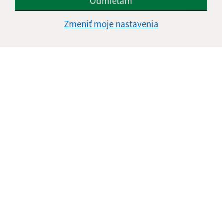
Odmietam
Zmeniť moje nastavenia
Informácie o stránke:
Vyhlásenie o prístupnosti
Autorské práva
Ochrana osobných údajov
Navigácia:
Vytlačiť aktuálnu stránku
Mapa stránok
Cookies
Rýchle odkazy:
Aktuality
Úradná tabuľa