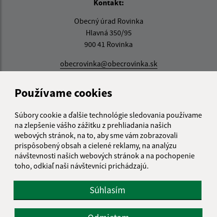
Kontakt:
Obecný úrad Rovinka
Hlavná 350/95
900 41 Rovinka
obecrovinka@obecrovinka.sk
+421 245 985 218
Používame cookies
IČO: 00305057
Súbory cookie a ďalšie technológie sledovania používame
na zlepšenie vášho zážitku z prehliadania našich
webových stránok, na to, aby sme vám zobrazovali
prispôsobený obsah a cielené reklamy, na analýzu
návštevnosti našich webových stránok a na pochopenie
toho, odkiaľ naši návštevníci prichádzajú.
Súhlasím