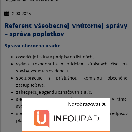
12.03.2025
Referent všeobecnej vnútornej správy
– správa poplatkov
Správa obecného úradu:
osvedčuje listiny a podpisy na listinách,
vydáva rozhodnutia o pridelení súpisných čísel na
stavby, vedie ich evidenciu,
spolupracuje s príslušnou komisiou obecného
zastupiteľstva,
zabezpečuje agendu označovania ulíc,
sleduje a kontroluje dodržiavanie VZN obce v rámci
Nezobrazovať
svojej pracovnej náplne,
spolupracuje pri tvorbe VZN obce, noriem a predpisov
platných na území obce.