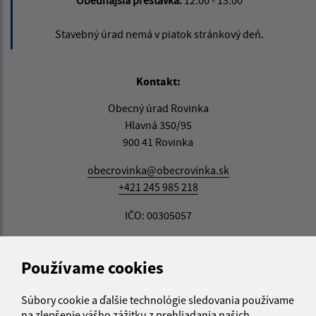
Stavebný úrad nemá v piatok stránkový deň.
Kontakt:
Obecný úrad Rovinka
Hlavná 350/95
900 41 Rovinka
obecrovinka@obecrovinka.sk
+421 245 985 218
IČO: 00305057
Používame cookies
Súbory cookie a ďalšie technológie sledovania používame
na zlepšenie vášho zážitku z prehliadania našich