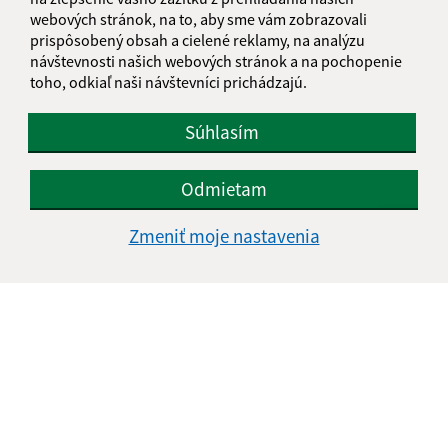
webových stránok, na to, aby sme vám zobrazovali
prispôsobený obsah a cielené reklamy, na analýzu
návštevnosti našich webových stránok a na pochopenie
toho, odkiaľ naši návštevníci prichádzajú.
Súhlasím
Odmietam
Informácie o stránke:
Zmeniť moje nastavenia
Vyhlásenie o prístupnosti
Autorské práva
Ochrana osobných údajov
Navigácia:
Vytlačiť aktuálnu stránku
Mapa stránok
Cookies