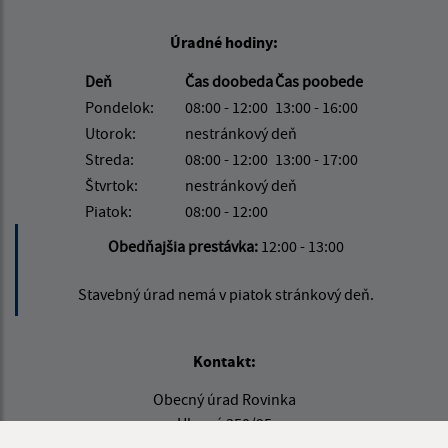
Úradné hodiny:
Deň
Čas doobeda
Čas poobede
Pondelok:
08:00 - 12:00
13:00 - 16:00
Utorok:
nestránkový deň
Streda:
08:00 - 12:00
13:00 - 17:00
Štvrtok:
nestránkový deň
Piatok:
08:00 - 12:00
Obedňajšia prestávka:
12:00 - 13:00
Stavebný úrad nemá v piatok stránkový deň.
Kontakt:
Obecný úrad Rovinka
Hlavná 350/95
900 41 Rovinka