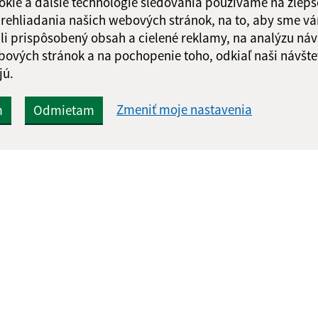
okie a ďalšie technológie sledovania používame na zlepš
 prehliadania našich webových stránok, na to, aby sme v
li prispôsobený obsah a cielené reklamy, na analýzu náv
bových stránok a na pochopenie toho, odkiaľ naši návšte
jú.
Zmeniť moje nastavenia
m
Odmietam
Rýchle odkazy:
Aktualiz
nku
Aktuality
05.08.2026 