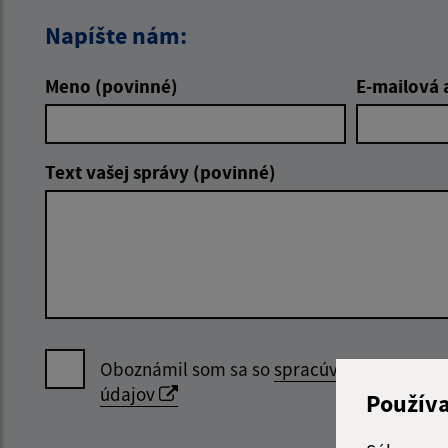
Napíšte nám:
Meno (povinné)
E-mailová 
Text vašej správy (povinné)
Oboznámil som sa so
spracúvaním osobný
údajov
Použív