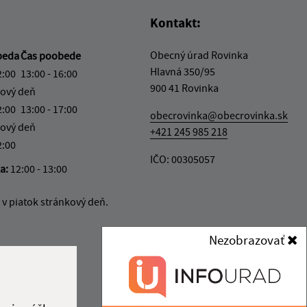
Kontakt:
Obecný úrad Rovinka
beda
Čas poobede
Hlavná 350/95
2:00
13:00 - 16:00
900 41 Rovinka
ový deň
2:00
13:00 - 17:00
obecrovinka@obecrovinka.sk
ový deň
+421 245 985 218
2:00
IČO: 00305057
ka:
12:00 - 13:00
v piatok stránkový deň.
Nezobrazovať