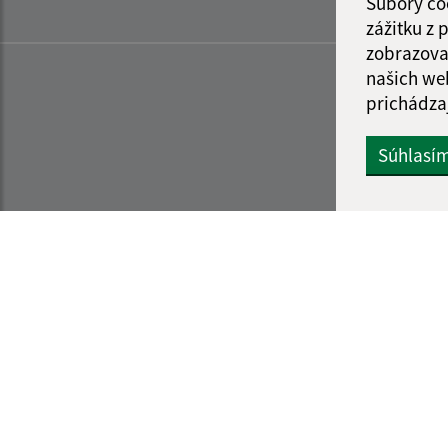
Súbory co
zážitku z
zobrazova
našich we
prichádza
Súhlasí
Informácie o stránke:
Navigácia:
Vyhlásenie o prístupnosti
Vytlačiť aktuálnu strá