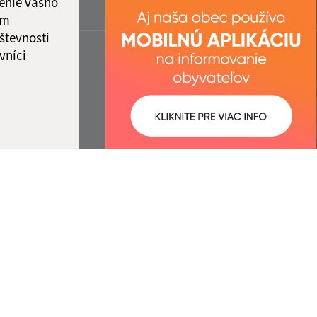
enie vášho
ám
števnosti
vníci
ované:
Správca obsahu:
11:28 hod.
Správca obsahu je Obec Rovinka.