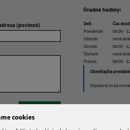
Úradné hodiny:
Deň
Čas doo
adresa (povinné)
Pondelok:
08:00 - 1
Utorok:
nestránk
Streda:
08:00 - 1
Štvrtok:
nestránk
Piatok:
08:00 - 1
Obedňajšia prestáv
Stavebný úrad nemá 
Google reCaptcha Response
Odoslať
ch
správu
ame cookies