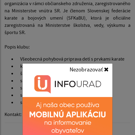
organizácia v rámci občianskeho združenia, zaregistrovaného
na Ministerstve vnútra SR. Je členom Slovenskej federácie
karate a bojových umení (SFKaBU), ktorá je oficiálne
zaregistrovaná na Ministerstve školstva, vedy, výskumu a
športu SR.
Popis klubu:
Všeobecná pohybová priprava detí s prvkami karate
kata
Nezobrazovať
športové karate kumite pre deti
skúšky technickej vyspelosti (páskovanie)
sústredenia
semináre
sútaže pre deti (domáce a medzinárodné)
Kontakt:
karaterovinka@gmail.com