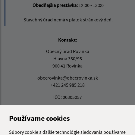
Obedňajšia prestávka:
12:00 - 13:00
Stavebný úrad nemá v piatok stránkový deň.
Kontakt:
Obecný úrad Rovinka
Hlavná 350/95
900 41 Rovinka
obecrovinka@obecrovinka.sk
+421 245 985 218
IČO: 00305057
Používame cookies
Súbory cookie a ďalšie technológie sledovania používame