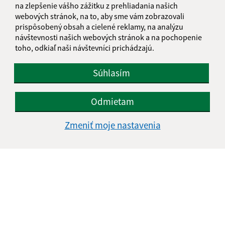
na zlepšenie vášho zážitku z prehliadania našich
webových stránok, na to, aby sme vám zobrazovali
prispôsobený obsah a cielené reklamy, na analýzu
návštevnosti našich webových stránok a na pochopenie
toho, odkiaľ naši návštevníci prichádzajú.
Súhlasím
Odmietam
Zmeniť moje nastavenia
Informácie o stránke:
Vyhlásenie o prístupnosti
Autorské práva
Ochrana osobných údajov
Navigácia:
Vytlačiť aktuálnu stránku
Mapa stránok