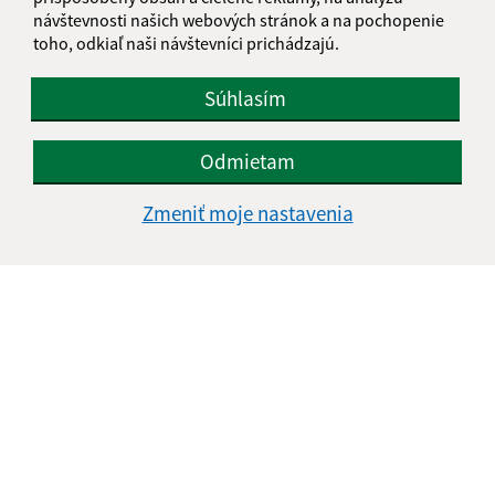
návštevnosti našich webových stránok a na pochopenie
toho, odkiaľ naši návštevníci prichádzajú.
Súhlasím
Odmietam
Zmeniť moje nastavenia
Informácie o stránke:
Vyhlásenie o prístupnosti
Autorské práva
Ochrana osobných údajov
Navigácia: