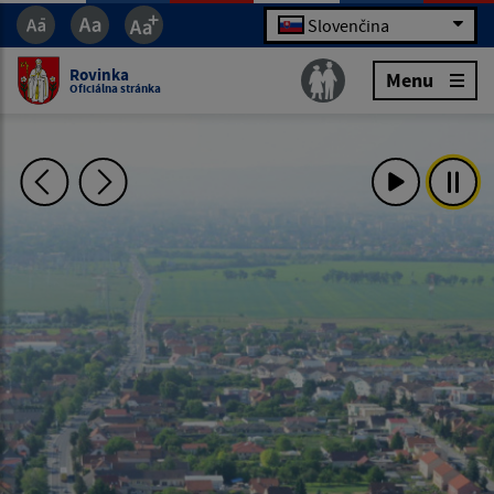
Slovenčina
Rovinka
Menu
Oficiálna stránka