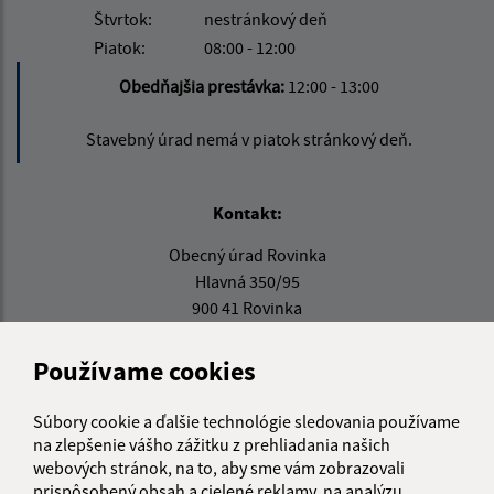
Štvrtok:
nestránkový deň
Piatok:
08:00 - 12:00
Obedňajšia prestávka:
12:00 - 13:00
Stavebný úrad nemá v piatok stránkový deň.
Kontakt:
Obecný úrad Rovinka
Hlavná 350/95
900 41 Rovinka
obecrovinka@obecrovinka.sk
Používame cookies
+421 245 985 218
Súbory cookie a ďalšie technológie sledovania používame
IČO: 00305057
na zlepšenie vášho zážitku z prehliadania našich
webových stránok, na to, aby sme vám zobrazovali
prispôsobený obsah a cielené reklamy, na analýzu