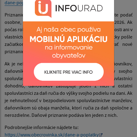
dane-poplatky/
Priznanie k dani z nehnuteľností na rok 2026 musíte podať
osobne, elektronicky alebo poštou do 31. januára 2026. Ak
počas roka 2025 nenastali žiadne zmeny (v nehnuteľnosti ani v
vlastníctve), rozhodnutie o dani vám obec automaticky pošle
začiatkom mája 2026 — nemusíte teda podávať nové
priznanie.
Ak je nehnuteľnosť v spoluvlastníctve viacerých daňovníkov,
daňovníkom je každý spoluvlastník podľa výšky svojho
spoluvlastníckeho podielu. Ak sa všetci spoluvlastníci
dohodnú, daňovníkov zastupuje jeden z nich a ostatní
spoluvlastníci za daň ručia do výšky svojho podielu na dani. Ak
je nehnuteľnosť v bezpodielovom spoluvlastníctve manželov,
daňovníkom sú obaja manželia, ktorí ručia za daň spoločne a
nerozdielne. Daňové priznanie podáva len jeden z nich.
Podrobnejšie informácie nájdete tu:
https://www.obecrovinka.sk/dane-a-poplatky