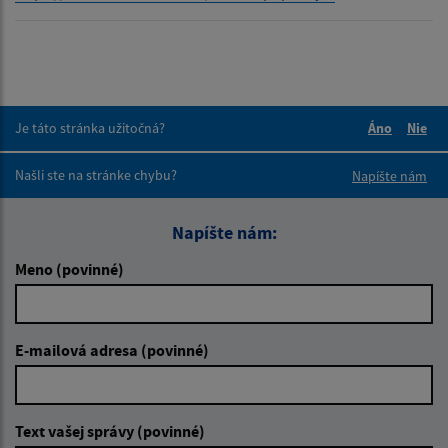
Je táto stránka užitočná?
Áno
Nie
Boli tieto 
Boli 
Našli ste na stránke chybu?
Napíšte nám
Napíšte nám:
Meno (povinné)
E-mailová adresa (povinné)
Text vašej správy (povinné)