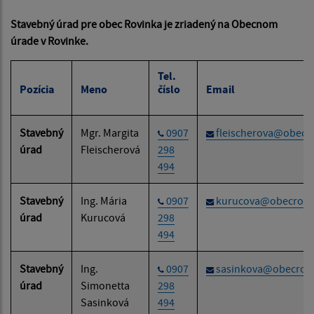
Stavebný úrad pre obec Rovinka je zriadený na Obecnom
úrade v Rovinke.
Tel.
Pozícia
Meno
číslo
Email
Stavebný
Mgr. Margita
0907
fleischerova@obecr
úrad
Fleischerová
298
494
Stavebný
Ing. Mária
0907
kurucova@obecrovi
úrad
Kurucová
298
494
Stavebný
Ing.
0907
sasinkova@obecrovi
úrad
Simonetta
298
Sasinková
494