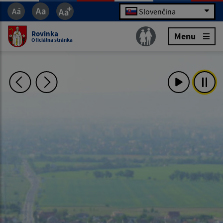
Slovenčina
Rovinka
Menu
Oficiálna stránka