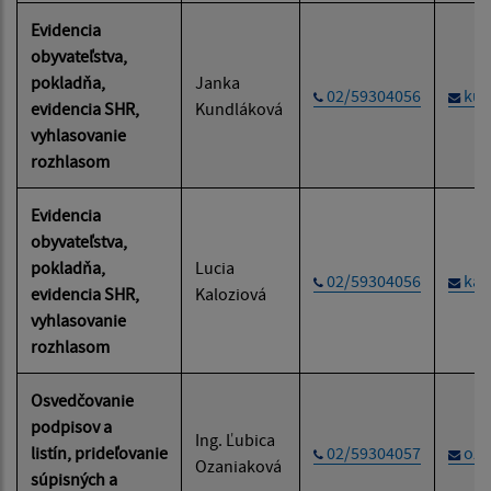
Evidencia
obyvateľstva,
pokladňa,
Janka
02/59304056
kun
evidencia SHR,
Kundláková
vyhlasovanie
rozhlasom
Evidencia
obyvateľstva,
pokladňa,
Lucia
02/59304056
kal
evidencia SHR,
Kaloziová
vyhlasovanie
rozhlasom
Osvedčovanie
podpisov a
Ing. Ľubica
listín, prideľovanie
02/59304057
oza
Ozaniaková
súpisných a