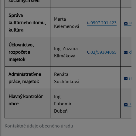
sociálnych sietí
Správa
Marta
kultúrneho domu,
0907 201 423
kul
Kelemenová
kultúra
Účtovníctvo,
Ing. Zuzana
rozpočet a
02/59304055
kli
Klimáková
majetok
Administratívne
Renáta
suc
práce, majetok
Suchánková
Hlavný kontrolór
Ing.
obce
Ľubomír
lub
Dubeň
Kontaktné údaje obecného úradu