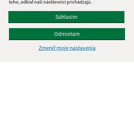
toho, odkiaľ naši návštevníci prichádzajú.
Oboznámil som sa so
spracúvaním osobných
údajov
Súhlasím
Google reCaptcha Response
Odoslať správu
Odmietam
Zmeniť moje nastavenia
Úradné hodiny:
Deň
Čas doobeda
Čas poobede
Pondelok:
08:00 - 12:00
13:00 - 16:00
Utorok:
nestránkový deň
Streda:
08:00 - 12:00
13:00 - 17:00
Štvrtok:
nestránkový deň
Piatok:
08:00 - 12:00
Obedňajšia prestávka:
12:00 - 13:00
Stavebný úrad nemá v piatok stránkový deň.