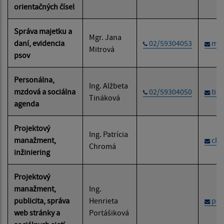
orientačných čísel
Správa majetku a
Mgr. Jana
daní, evidencia
02/59304053
mit
Mitrová
psov
Personálna,
Ing. Alžbeta
mzdová a sociálna
02/59304050
tin
Tináková
agenda
Projektový
Ing. Patrícia
manažment,
chr
Chromá
inžiniering
Projektový
manažment,
Ing.
publicita, správa
Henrieta
por
web stránky a
Portášiková