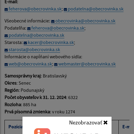
E-mail
:
feherova@obecrovinka.sk
;
podatelna@obecrovinka.sk
Všeobecné informácie:
obecrovinka@obecrovinka.sk
Podateľňa:
feherova@obecrovinka.sk
;
podatelna@obecrovinka.sk
Starosta:
kacer@obecrovinka.sk
;
starosta@obecrovinka.sk
Informácie o napĺňaní webového sídla:
web@obecrovinka.sk
;
webmaster@obecrovinka.sk
Samosprávny kraj
: Bratislavský
Okres
: Senec
Región
: Podunajský
Počet obyvateľov k 31. 12. 2024
: 6322
Rozloha
: 885 ha
Prvá písomná zmienka
: v roku 1274
Nezobrazovať
Pozícia
Meno
Tel. číslo
E-mai