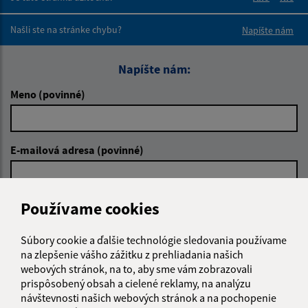
Boli tieto 
Boli 
Našli ste na stránke chybu?
Napíšte nám
Napíšte nám:
Meno (povinné)
E-mailová adresa (povinné)
Používame cookies
Text vašej správy (povinné)
Súbory cookie a ďalšie technológie sledovania používame
na zlepšenie vášho zážitku z prehliadania našich
webových stránok, na to, aby sme vám zobrazovali
prispôsobený obsah a cielené reklamy, na analýzu
návštevnosti našich webových stránok a na pochopenie