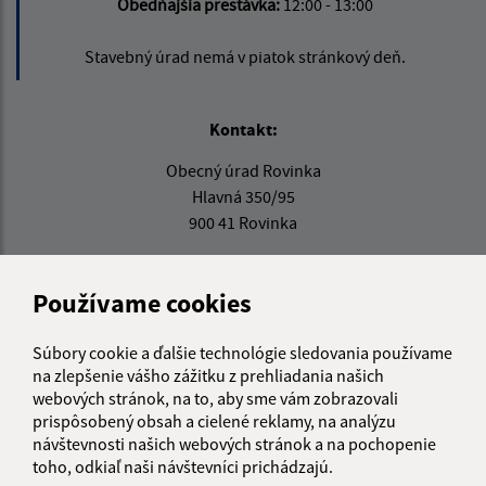
Obedňajšia prestávka:
12:00 - 13:00
Stavebný úrad nemá v piatok stránkový deň.
Kontakt:
Obecný úrad Rovinka
Hlavná 350/95
900 41 Rovinka
obecrovinka@obecrovinka.sk
+421 245 985 218
Používame cookies
IČO: 00305057
Súbory cookie a ďalšie technológie sledovania používame
na zlepšenie vášho zážitku z prehliadania našich
webových stránok, na to, aby sme vám zobrazovali
prispôsobený obsah a cielené reklamy, na analýzu
návštevnosti našich webových stránok a na pochopenie
toho, odkiaľ naši návštevníci prichádzajú.