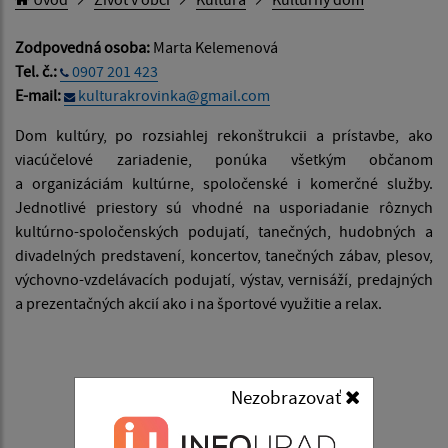
Zodpovedná osoba:
Marta Kelemenová
Tel. č.:
0907 201 423
E-mail:
kulturakrovinka@gmail.com
Dom kultúry, po rozsiahlej rekonštrukcii a prístavbe, ako
viacúčelové zariadenie, ponúka všetkým občanom
a organizáciám kultúrne, spoločenské i komerčné služby.
Jednotlivé priestory sú vhodné na usporiadanie rôznych
kultúrno-spoločenských podujatí, tanečných, hudobných a
divadelných predstavení, koncertov, tanečných zábav, plesov,
výchovno-vzdelávacích podujatí, výstav, vernisáží, predajných
a prezentačných akcií ako i na športové využitie a relax.
Nezobrazovať