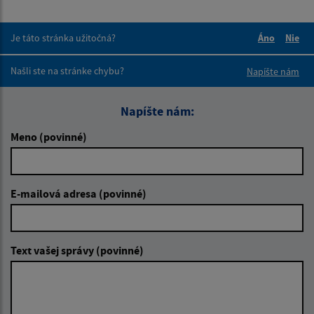
Je táto stránka užitočná?
Áno
Nie
Boli tieto 
Boli 
Našli ste na stránke chybu?
Napíšte nám
Napíšte nám:
Meno (povinné)
E-mailová adresa (povinné)
Text vašej správy (povinné)