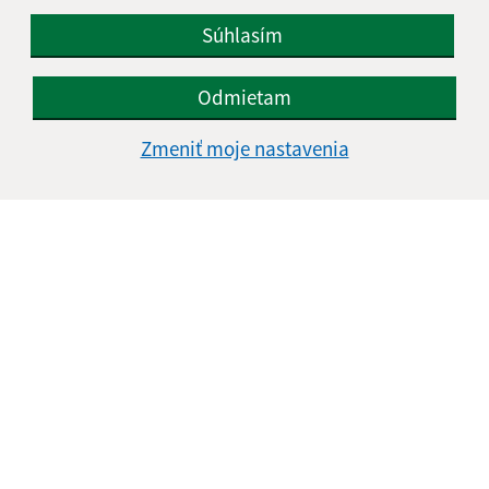
Súhlasím
Odmietam
Zmeniť moje nastavenia
Informácie o stránke:
Vyhlásenie o prístupnosti
Autorské práva
Ochrana osobných údajov
Navigácia:
Vytlačiť aktuálnu stránku
Mapa stránok
Cookies