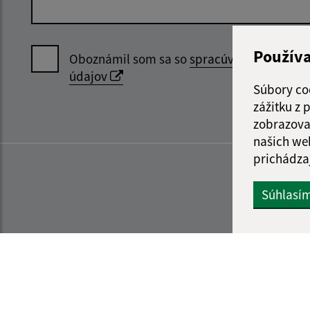
Použív
Oboznámil som sa so
spracúvaním osobný
údajov
Súbory co
zážitku z
zobrazova
našich we
prichádza
Súhlasí