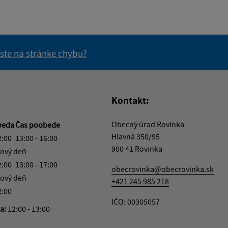
 ste na stránke chybu?
vás užitočné?
e pre vás užitočné?
Kontakt:
Obecný úrad Rovinka
beda
Čas poobede
Hlavná 350/95
2:00
13:00 - 16:00
900 41 Rovinka
ový deň
2:00
13:00 - 17:00
obecrovinka@obecrovinka.sk
ový deň
+421 245 985 218
2:00
IČO: 00305057
ka:
12:00 - 13:00