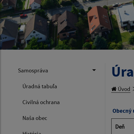
Úra
Samospráva
Úradná tabuľa
Úvod
Civilná ochrana
Obecný 
Naša obec
Deň
História