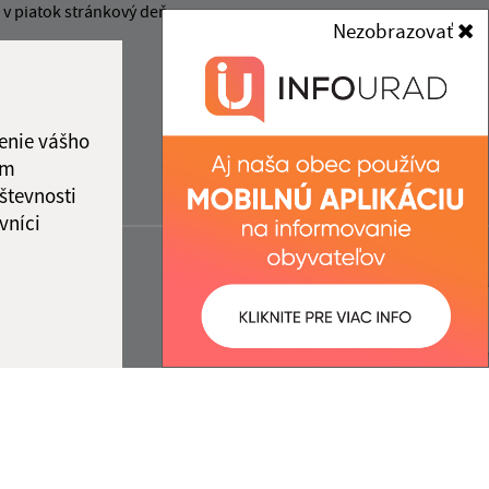
v piatok stránkový deň.
Nezobrazovať
enie vášho
ám
števnosti
vníci