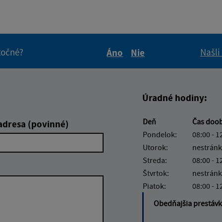
itočné?
Našli
Áno
Nie
Boli tieto informácie pre 
Boli tieto informáci
Úradné hodiny:
Deň
Čas doo
adresa (povinné)
Pondelok:
08:00 - 1
Utorok:
nestránk
Streda:
08:00 - 1
Štvrtok:
nestránk
Piatok:
08:00 - 1
Obedňajšia prestáv