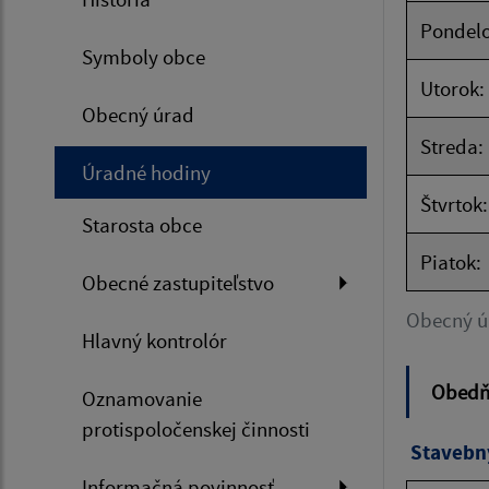
Pondelo
Symboly obce
Utorok:
Obecný úrad
Streda:
Úradné hodiny
Štvrtok:
Starosta obce
Piatok:
Obecné zastupiteľstvo
Obecný ú
Hlavný kontrolór
Obedňa
Oznamovanie
protispoločenskej činnosti
Stavebn
Informačná povinnosť