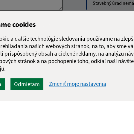
Stavebný úrad nemá 
Google reCaptcha Response
ame cookies
Odoslať
ch
správu
okie a ďalšie technológie sledovania používame na zlepš
 prehliadania našich webových stránok, na to, aby sme v
li prispôsobený obsah a cielené reklamy, na analýzu náv
bových stránok a na pochopenie toho, odkiaľ naši návšte
jú.
Zmeniť moje nastavenia
m
Odmietam