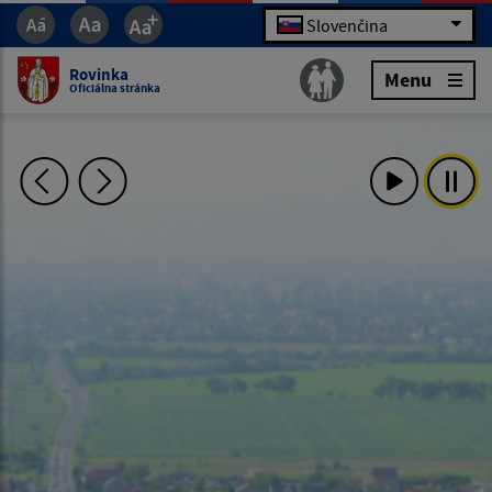
Slovenčina
Rovinka
Menu
Oficiálna stránka