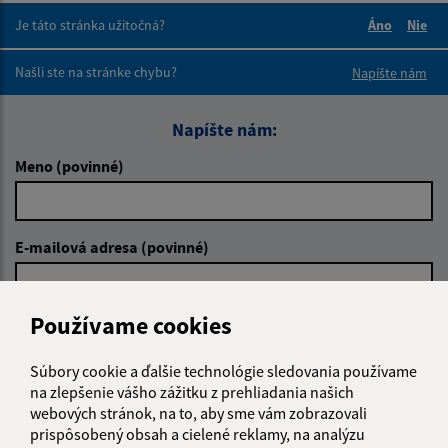
Je táto stránka užitočná?
Áno
Nie
Boli tieto 
Boli 
Našli ste na stránke chybu?
Napíšte nám
Napíšte nám:
Meno (povinné)
E-mailová adresa (povinné)
Používame cookies
Text vašej správy (povinné)
Súbory cookie a ďalšie technológie sledovania používame
na zlepšenie vášho zážitku z prehliadania našich
webových stránok, na to, aby sme vám zobrazovali
prispôsobený obsah a cielené reklamy, na analýzu