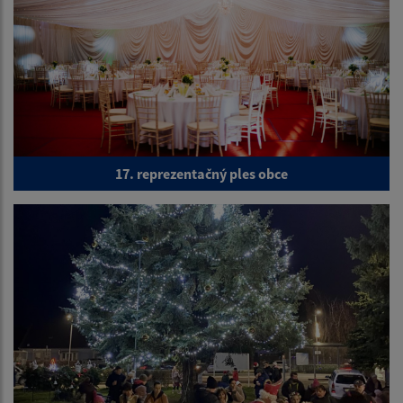
17. reprezentačný ples obce