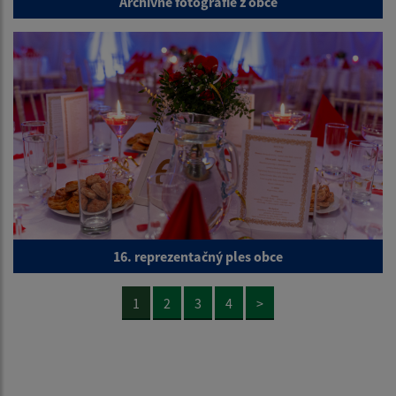
Archívne fotografie z obce
16. reprezentačný ples obce
1
2
3
4
>