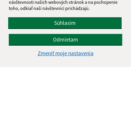
návštevnosti našich webových stránok a na pochopenie
toho, odkiaľ naši návštevníci prichádzajú.
Oboznámil som sa so
spracúvaním osobných
údajov
Súhlasím
Google reCaptcha Response
Odoslať správu
Odmietam
Zmeniť moje nastavenia
Úradné hodiny:
Deň
Čas doobeda
Čas poobede
Pondelok:
08:00 - 12:00
13:00 - 16:00
Utorok:
nestránkový deň
Streda:
08:00 - 12:00
13:00 - 17:00
Štvrtok:
nestránkový deň
Piatok:
08:00 - 12:00
Obedňajšia prestávka:
12:00 - 13:00