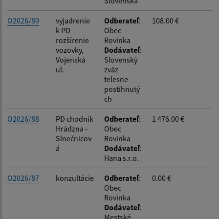
Slovenska
O2026/89
vyjadrenie
Odberateľ
:
108.00 €
k PD -
Obec
rozšírenie
Rovinka
vozovky,
Dodávateľ
:
Vojenská
Slovenský
ul.
zväz
telesne
postihnutý
ch
O2026/88
PD chodník
Odberateľ
:
1 476.00 €
Hrádzna -
Obec
Slnečnicov
Rovinka
á
Dodávateľ
:
Hana s.r.o.
O2026/87
konzultácie
Odberateľ
:
0.00 €
Obec
Rovinka
Dodávateľ
:
Mestské