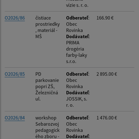
vízie s. r. o.
O2026/86
čistiace
Odberateľ
:
166.90 €
prostriedky
Obec
, materiál -
Rovinka
MŠ
Dodávateľ
:
PRIMA
drogéria
farby-laky
s.r.o.
O2026/85
PD
Odberateľ
:
2 895.00 €
parkovanie
Obec
popri ZŠ,
Rovinka
Železničná
Dodávateľ
:
ul.
JOSSIK, s.
r. o.
O2026/84
workshop
Odberateľ
:
1 476.00 €
Sebarozvoj
Obec
pedagogick
Rovinka
ého zboru -
Dodávateľ
: