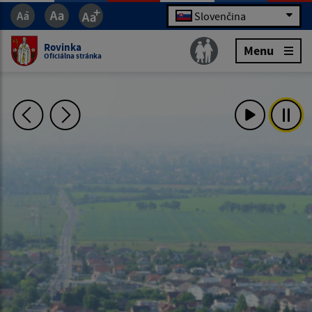
Slovenčina
Rovinka
Menu
Oficiálna stránka