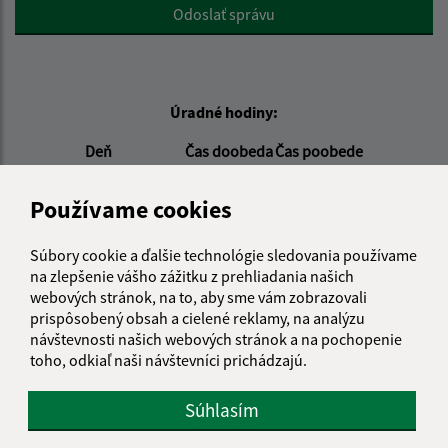
Google reCaptcha Response
Odoslať správu
Úradné hodiny:
Deň
Čas doobeda
Čas poobede
Pondelok:
08:00 - 12:00
13:00 - 16:00
Utorok:
nestránkový deň
Používame cookies
Streda:
08:00 - 12:00
13:00 - 17:00
Súbory cookie a ďalšie technológie sledovania používame
Štvrtok:
nestránkový deň
na zlepšenie vášho zážitku z prehliadania našich
Piatok:
08:00 - 12:00
webových stránok, na to, aby sme vám zobrazovali
Obedňajšia prestávka:
12:00 - 13:00
prispôsobený obsah a cielené reklamy, na analýzu
návštevnosti našich webových stránok a na pochopenie
toho, odkiaľ naši návštevníci prichádzajú.
Stavebný úrad nemá v piatok stránkový deň.
Súhlasím
Kontakt: