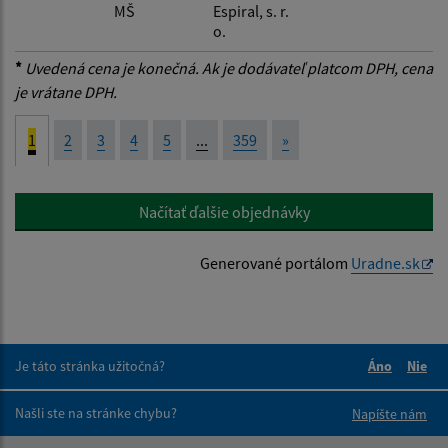
MŠ
Espiral, s. r.
o.
*
Uvedená cena je konečná. Ak je dodávateľ platcom DPH, cena
je vrátane DPH.
1
2
3
4
5
...
359
»
Načítať ďalšie objednávky
Generované portálom
Uradne.sk
Je táto stránka užitočná?
Áno
Nie
Boli tieto 
Boli 
Našli ste na stránke chybu?
Napíšte nám