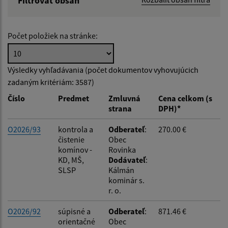
Filtrovať obsah
Hľadaný výraz:
Počet položiek na stránke:
Hľadať v:
Výsledky vyhľadávania (počet dokumentov vyhovujúcich
zadaným kritériám: 3587)
Typ dátumu:
Číslo
Predmet
Zmluvná
Cena celkom (s
strana
DPH)*
Dátum od:
O2026/93
kontrola a
Odberateľ
:
270.00 €
čistenie
Obec
komínov -
Rovinka
Dátum do:
KD, MŠ,
Dodávateľ
:
SLSP
Kálmán
kominár s.
Suma od:
r. o.
O2026/92
súpisné a
Odberateľ
:
871.46 €
orientačné
Obec
Suma do: