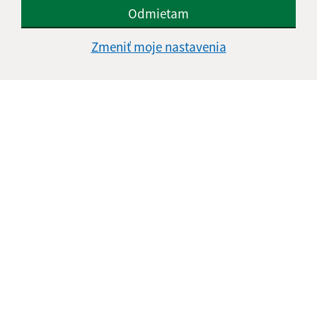
Odmietam
Obecný úrad Rovinka
Hlavná 350/95
Zmeniť moje nastavenia
900 41 Rovinka
obecrovinka@obecrovinka.sk
+421 245 985 218
IČO: 00305057