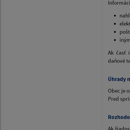
Informác
nahl
elek
pošt
iným
Ak časť 
daňové ta
Úhrady 
Obec je o
Pred spr
Rozhodov
Ak žiados