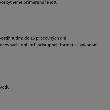
 poskytneme primeranú lehotu.
postihnutím: do 15 pracovných dní
racovných dní pri prístupnej forme) v zákonom
ôvodu.