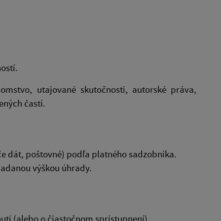
ostí.
omstvo, utajované skutočnosti, autorské práva,
ených častí.
če dát, poštovné) podľa platného sadzobníka.
ladanou výškou úhrady.
tí (alebo o čiastočnom sprístupnení).