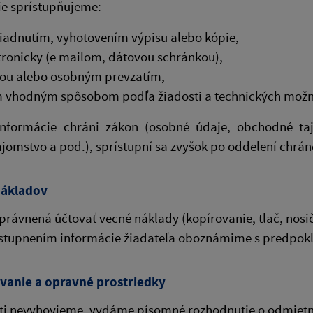
ie sprístupňujeme:
iadnutím, vyhotovením výpisu alebo kópie,
tronicky (e mailom, dátovou schránkou),
ou alebo osobným prevzatím,
 vhodným spôsobom podľa žiadosti a technických možn
informácie chráni zákon (osobné údaje, obchodné taj
jomstvo a pod.), sprístupní sa zvyšok po oddelení chrán
nákladov
právnená účtovať vecné náklady (kopírovanie, tlač, nosi
ístupnením informácie žiadateľa oboznámime s predpok
anie a opravné prostriedky
ti nevyhovieme, vydáme písomné rozhodnutie o odmietnu