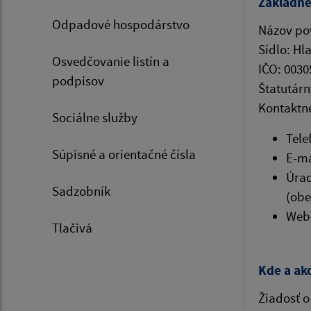
Základné
Odpadové hospodárstvo
Názov po
Sídlo: Hl
Osvedčovanie listín a
IČO: 0030
podpisov
Štatutárn
Kontaktné
Sociálne služby
Tele
Súpisné a orientačné čísla
E-ma
Úrad
Sadzobník
(obe
Webo
Tlačivá
Kde a ak
Žiadosť o