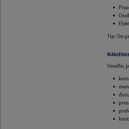
Píso
Osob
Elek
Tip: Do p
Náležitos
Uveďte, 
komu
meno
doru
pres
pref
kont