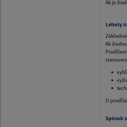
Ak je žia
Lehoty n
Základná 
Ak žiados
Predĺžen
stanovený
vyhľ
vyži
tech
O predĺž
Spôsob s