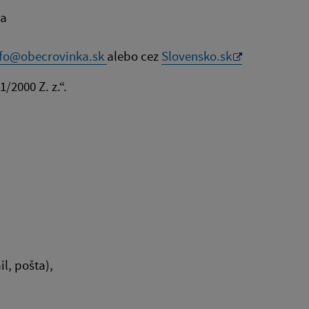
ka
nfo@obecrovinka.sk
alebo cez
Slovensko.sk
/2000 Z. z.“.
l, pošta),