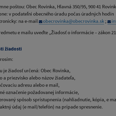
mne poštou: Obec Rovinka, Hlavná 350/95, 900 41 Rovin
ne: v podateľni obecného úradu počas úradných hodín
tronicky: na e-mail
obecrovinka@obecrovinka.sk
;
i
redmetu e mailu uveďte „Žiadosť o informácie – zákon 211
ti žiadosti
prosím:
 je žiadosť určená: Obec Rovinka,
 a priezvisko alebo názov žiadateľa,
čovaciu adresu alebo e mail,
né označenie požadovanej informácie,
erovaný spôsob sprístupnenia (nahliadnutie, kópia, e mai
aktný údaj (e mail/telefón) na prípade spresnenie.