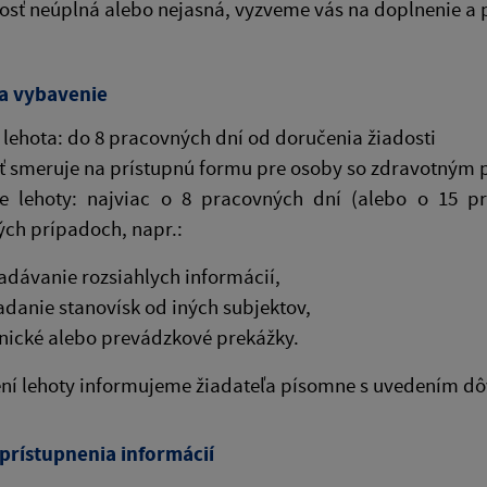
dosť neúplná alebo nejasná, vyzveme vás na doplnenie a
a vybavenie
lehota: do 8 pracovných dní od doručenia žiadosti
ť smeruje na prístupnú formu pre osoby so zdravotným 
ie lehoty: najviac o 8 pracovných dní (alebo o 15 p
ch prípadoch, napr.:
adávanie rozsiahlych informácií,
adanie stanovísk od iných subjektov,
nické alebo prevádzkové prekážky.
ení lehoty informujeme žiadateľa písomne s uvedením d
prístupnenia informácií