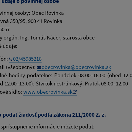
 údaje o povinnej osobe
vinnej osoby: Obec Rovinka
avná 350/95, 900 41 Rovinka
5057
y orgán: Ing. Tomáš Káčer, starosta obce
 údaje:
fón:
02/45985218
il (všeobecný):
obecrovinka@obecrovinka.sk
né hodiny podateľne: Pondelok 08.00–16.00 (obed 12.00
d 12.00–13.00); Štvrtok nestránkový; Piatok 08.00–12.00
vé sídlo:
www.obecrovinka.sk
o podať žiadosť podľa zákona 211/2000 Z. z.
 sprístupnenie informácie môžete podať: