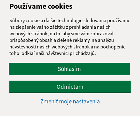
Používame cookies
Súbory cookie a ďalšie technológie sledovania používame
na zlepšenie vášho zážitku z prehliadania našich
webových stránok, na to, aby sme vám zobrazovali
prispôsobený obsah a cielené reklamy, na analýzu
návštevnosti našich webových stránok a na pochopenie
toho, odkiaľ naši návštevníci prichádzajú.
Informácie o stránke:
Súhlasím
Vyhlásenie o prístupnosti
Odmietam
Autorské práva
Ochrana osobných údajov
Zmeniť moje nastavenia
Navigácia:
Vytlačiť aktuálnu stránku
Mapa stránok
Cookies