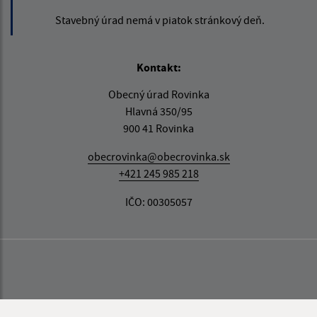
Stavebný úrad nemá v piatok stránkový deň.
Kontakt:
Obecný úrad Rovinka
Hlavná 350/95
900 41 Rovinka
obecrovinka@obecrovinka.sk
+421 245 985 218
IČO: 00305057