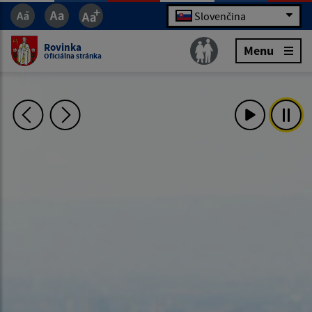
Slovenčina
Rovinka
Menu
Oficiálna stránka