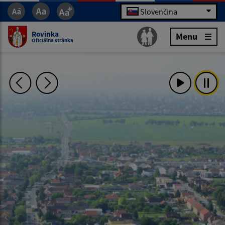
Slovenčina
Rovinka
Menu
Oficiálna stránka