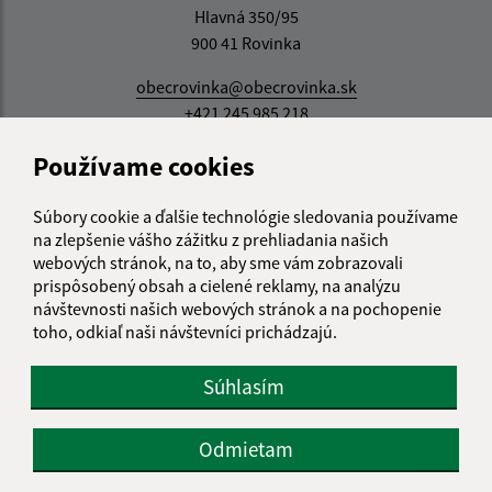
Hlavná 350/95
900 41 Rovinka
obecrovinka@obecrovinka.sk
+421 245 985 218
IČO: 00305057
Používame cookies
Súbory cookie a ďalšie technológie sledovania používame
na zlepšenie vášho zážitku z prehliadania našich
webových stránok, na to, aby sme vám zobrazovali
prispôsobený obsah a cielené reklamy, na analýzu
návštevnosti našich webových stránok a na pochopenie
toho, odkiaľ naši návštevníci prichádzajú.
Súhlasím
Odmietam