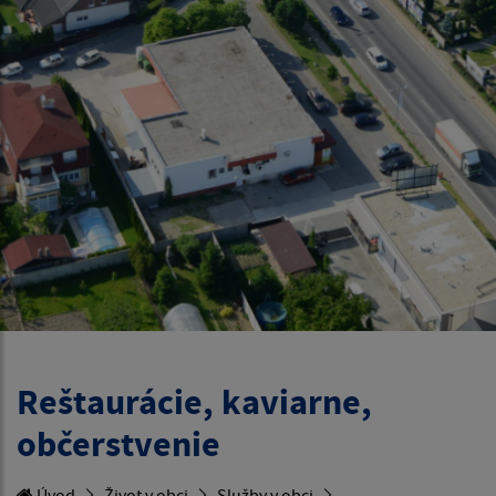
Reštaurácie, kaviarne,
občerstvenie
Úvod
Život v obci
Služby v obci