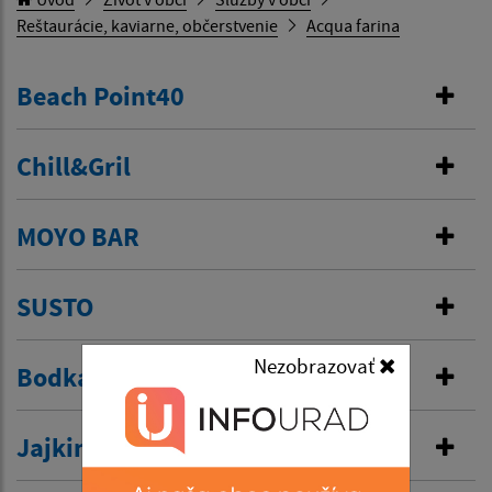
Reštaurácie, kaviarne, občerstvenie
Acqua farina
Beach Point40
Chill&Gril
MOYO BAR
SUSTO
Nezobrazovať
Bodka
Jajkina závislosť