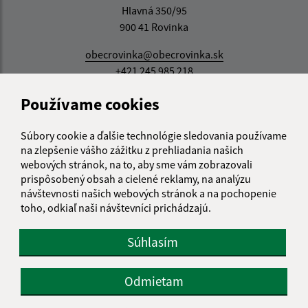
Hlavná 350/95
900 41 Rovinka
obecrovinka@obecrovinka.sk
+421 245 985 218
IČO: 00305057
Používame cookies
Súbory cookie a ďalšie technológie sledovania používame
na zlepšenie vášho zážitku z prehliadania našich
webových stránok, na to, aby sme vám zobrazovali
prispôsobený obsah a cielené reklamy, na analýzu
návštevnosti našich webových stránok a na pochopenie
toho, odkiaľ naši návštevníci prichádzajú.
Súhlasím
Odmietam