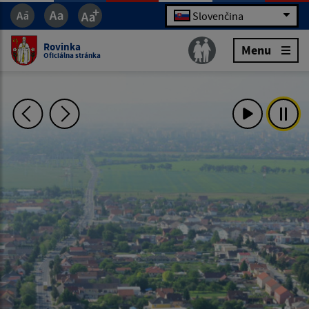
Slovenčina
Rovinka
Menu
Oficiálna stránka