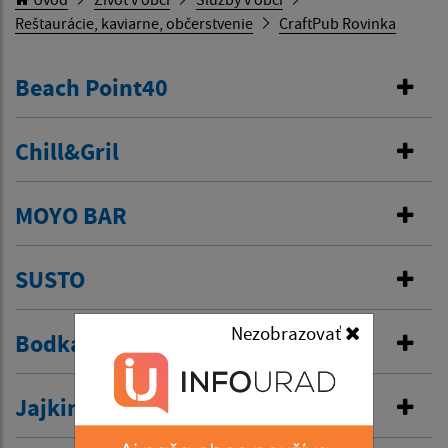
Reštaurácie, kaviarne, občerstvenie
CraftPub Rovinka
Beach Point40
Chill&Gril
MOYO BAR
SUSTO
Nezobrazovať
Bodka
Jajkina závislosť