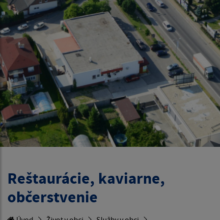
Reštaurácie, kaviarne,
občerstvenie
Úvod
Život v obci
Služby v obci