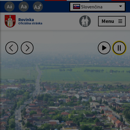
Slovenčina
Rovinka
Menu
Oficiálna stránka