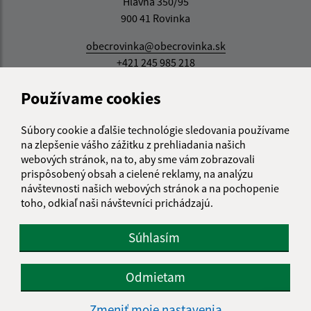
Hlavná 350/95
900 41 Rovinka
obecrovinka@obecrovinka.sk
+421 245 985 218
IČO: 00305057
Používame cookies
Súbory cookie a ďalšie technológie sledovania používame
na zlepšenie vášho zážitku z prehliadania našich
webových stránok, na to, aby sme vám zobrazovali
prispôsobený obsah a cielené reklamy, na analýzu
návštevnosti našich webových stránok a na pochopenie
toho, odkiaľ naši návštevníci prichádzajú.
Súhlasím
Odmietam
Zmeniť moje nastavenia