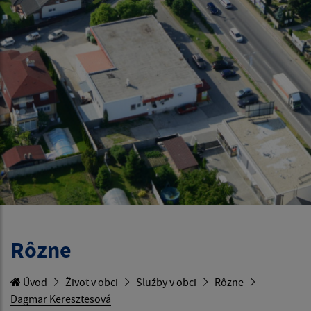
Rôzne
Úvod
Život v obci
Služby v obci
Rôzne
Dagmar Keresztesová