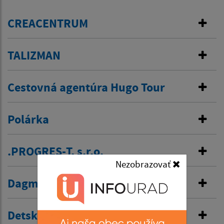
CREACENTRUM
TALIZMAN
Cestovná agentúra Hugo Tour
Polárka
.PROGRES-T, s.r.o.
Nezobrazovať
Dagmar Keresztesová
Detské centrum Hugáčik