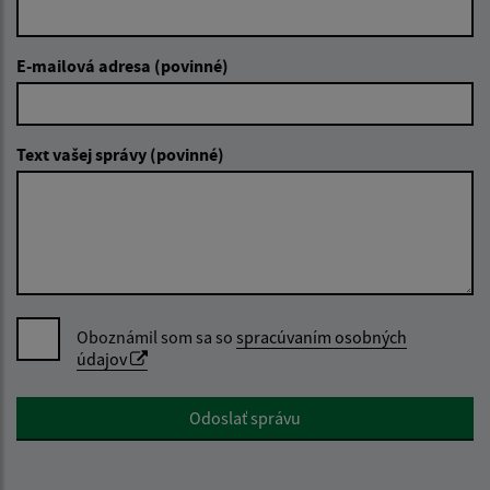
E-mailová adresa (povinné)
Text vašej správy (povinné)
Oboznámil som sa so
spracúvaním osobných
údajov
Google reCaptcha Response
Odoslať správu