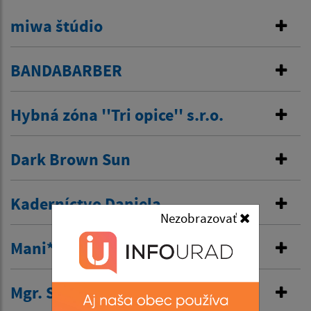
miwa štúdio
BANDABARBER
Hybná zóna ''Tri opice'' s.r.o.
Dark Brown Sun
Kaderníctvo Daniela
Nezobrazovať
Mani*Pedi*kúra
Mgr. Silvia Galabová