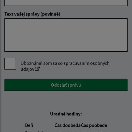
Text vašej správy (povinné)
Oboznámil som sa so
spracúvaním osobných
údajov
Google reCaptcha Response
Odoslať správu
Úradné hodiny:
Deň
Čas doobeda
Čas poobede