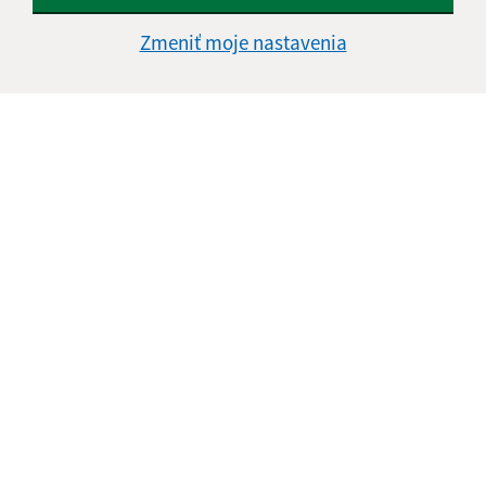
Vyhlásenie o prístupnosti
Zmeniť moje nastavenia
Autorské práva
Ochrana osobných údajov
Navigácia:
Vytlačiť aktuálnu stránku
Mapa stránok
Cookies
Rýchle odkazy:
Aktuality
Úradná tabuľa
Obecný úrad
Obecné zastupiteľstvo
Tlačivá
Odkaz na starú verziu stránky
Aktualizované: