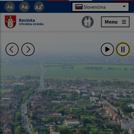
Slovenčina
Rovinka
Menu
Oficiálna stránka