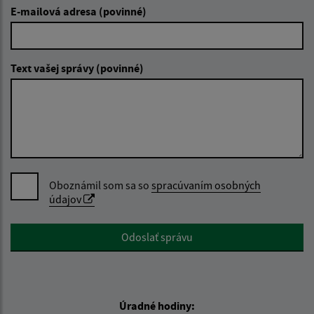
E-mailová adresa (povinné)
Text vašej správy (povinné)
Oboznámil som sa so
spracúvaním osobných
údajov
Google reCaptcha Response
Odoslať správu
Úradné hodiny: