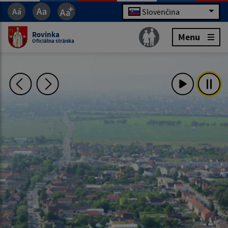
Slovenčina
Rovinka
Menu
Oficiálna stránka