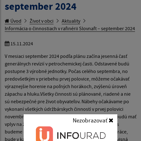
september 2024
Úvod
Život v obci
Aktuality
Informácia o činnostiach v rafinérii Slovnaft – september 2024
15.11.2024
V mesiaci september 2024 podľa plánu začína jesenná časť
generálnych revízií v petrochemickej časti. Odstavené budú
postupne 3 výrobné jednotky. Počas celého septembra, no
predovšetkým v priebehu prvej polovice, môžeme očakávať
výraznejšie horenie na poľných horákoch, zvýšenú úroveň
zápachu a hluku.Všetky činnosti sú plánované, riadené a nie
sú nebezpečné pre život obyvateľov. Nábehy očakávame po
vykonaní všetkých údržbárskych činností v prvej polovici
novembra.V prípade neplánovaných odstávok, ktoré budú mať
Nezobrazovať
vplyv na život obyvateľov okolitých mestských častí vás
budeme operatívne informovať. Vzhľadom na rôzne práce,
bude v kalendári na našej webstránke uverejnená servisná