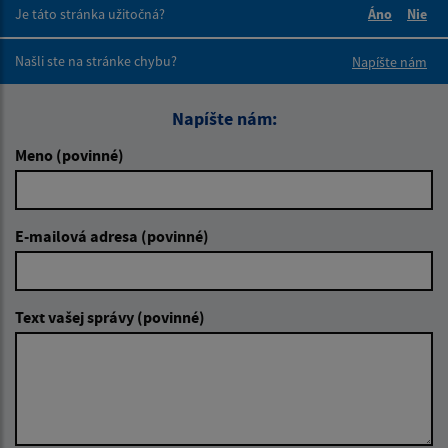
Je táto stránka užitočná?
Áno
Nie
Boli tieto 
Boli 
Našli ste na stránke chybu?
Napíšte nám
Napíšte nám:
Meno (povinné)
E-mailová adresa (povinné)
Text vašej správy (povinné)