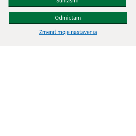
Súhlasím
Odmietam
Zmeniť moje nastavenia
Informácie o stránke:
Vyhlásenie o prístupnosti
Autorské práva
Ochrana osobných údajov
Navigácia:
Vytlačiť aktuálnu stránku
Mapa stránok
Cookies
Rýchle odkazy: