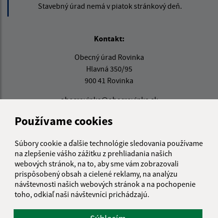
Stavebný úrad nemá v piatok stránkový deň.
Kontakt:
Obecný úrad Rovinka
Hlavná 350/95
900 41 Rovinka
obecrovinka@obecrovinka.sk
+421 245 985 218
Používame cookies
IČO: 00305057
Súbory cookie a ďalšie technológie sledovania používame
na zlepšenie vášho zážitku z prehliadania našich
webových stránok, na to, aby sme vám zobrazovali
prispôsobený obsah a cielené reklamy, na analýzu
návštevnosti našich webových stránok a na pochopenie
toho, odkiaľ naši návštevníci prichádzajú.