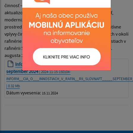
činnosť –znak prilby. Aplikácia Sused Slovnaft, bude
aktualizovaná priebežne.Ďakujeme za vašu trpezlivosť,
modernizujeme pre väčšiu flexibilitu a nižšiu záťaž
prostredia.Cieľom spoločnosti Slovnaft je skrátiť negatívne
vplyvy činností znižujúcich pohodlie obyvateľov žijúcich v okolí
rafinérie na nevyhnutné minimum.Informácia o činnostiach v
rafinérii Slovnaft – september 2024 Last modified: 30.
augusta 2024
Informácia o činnostiach v rafinérii Slovnaft –
september 2024
| 2024-11-15-150104-
INFORM__CIA_O___INNOSTIACH_V_RAFIN__RII_SLOVNAFT_____SEPTEMBER
| 0.32 Mb
Dátum vyvesenia:
15.11.2024