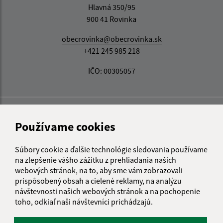
Hlavná 350/95
900 41 Rovinka
obecrovinka@obecrovinka.sk
+421 245 985 218
IČO: 00305057
Používame cookies
Súbory cookie a ďalšie technológie sledovania používame
na zlepšenie vášho zážitku z prehliadania našich
webových stránok, na to, aby sme vám zobrazovali
prispôsobený obsah a cielené reklamy, na analýzu
návštevnosti našich webových stránok a na pochopenie
toho, odkiaľ naši návštevníci prichádzajú.