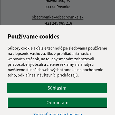
Hlavná 350/95
900 41 Rovinka
obecrovinka@obecrovinka.sk
+421 245 985 218
IČO: 00305057
Používame cookies
Súbory cookie a ďalšie technológie sledovania používame
na zlepšenie vášho zážitku z prehliadania našich
webových stránok, na to, aby sme vám zobrazovali
prispôsobený obsah a cielené reklamy, na analýzu
návštevnosti našich webových stránok a na pochopenie
toho, odkiaľ naši návštevníci prichádzajú.
Súhlasím
Odmietam
Zmeniť moje nastavenia