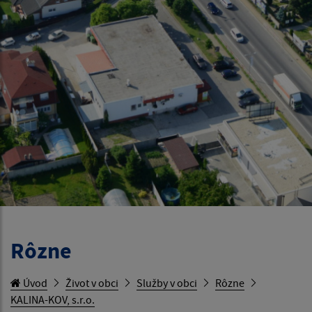
Rôzne
Úvod
Život v obci
Služby v obci
Rôzne
KALINA-KOV, s.r.o.