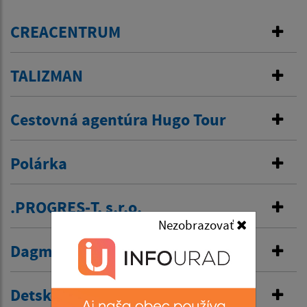
CREACENTRUM
TALIZMAN
Cestovná agentúra Hugo Tour
Polárka
.PROGRES-T, s.r.o.
Nezobrazovať
Dagmar Keresztesová
Detské centrum Hugáčik