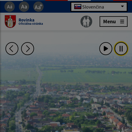
Slovenčina
Rovinka
Menu
Oficiálna stránka