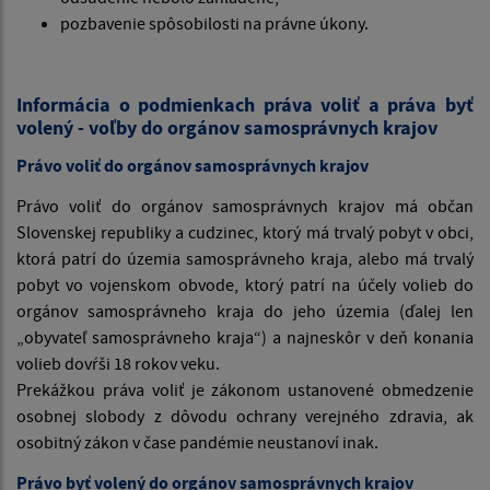
pozbavenie spôsobilosti na právne úkony.
Informácia o podmienkach práva voliť a práva byť
volený - voľby do orgánov samosprávnych krajov
Právo voliť do orgánov samosprávnych krajov
Právo voliť do orgánov samosprávnych krajov má občan
Slovenskej republiky a cudzinec, ktorý má trvalý pobyt v obci,
ktorá patrí do územia samosprávneho kraja, alebo má trvalý
pobyt vo vojenskom obvode, ktorý patrí na účely volieb do
orgánov samosprávneho kraja do jeho územia (ďalej len
„obyvateľ samosprávneho kraja“) a najneskôr v deň konania
volieb dovŕši 18 rokov veku.
Prekážkou práva voliť je zákonom ustanovené obmedzenie
osobnej slobody z dôvodu ochrany verejného zdravia, ak
osobitný zákon v čase pandémie neustanoví inak.
Právo byť volený do orgánov samosprávnych krajov