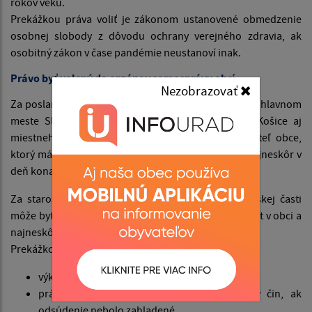
rokov veku.
Prekážkou práva voliť je zákonom ustanovené obmedzenie
osobnej slobody z dôvodu ochrany verejného zdravia, ak
osobitný zákon v čase pandémie neustanoví inak.
Právo byť volený do orgánov samosprávy obcí
Nezobrazovať
Za poslanca obecného (mestského) zastupiteľstva, v hlavnom
meste Slovenskej republiky Bratislave a v meste Košice aj
miestneho zastupiteľstva, môže byť zvolený obyvateľ obce,
ktorý má trvalý pobyt v obci, v ktorej kandiduje a najneskôr v
deň konania volieb dovŕši 18 rokov veku.
Za starostu obce, primátora mesta, starostu mestskej časti
môže byť zvolený obyvateľ obce, ktorý má trvalý pobyt v obci a
najneskôr v deň konania volieb dovŕši 25 rokov veku.
Prekážkou práva byť volený je
výkon trestu odňatia slobody,
právoplatné odsúdenie za úmyselný trestný čin, ak
odsúdenie nebolo zahladené,