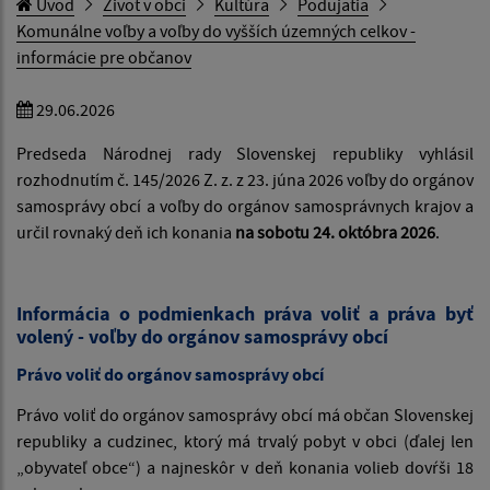
Úvod
Život v obci
Kultúra
Podujatia
Komunálne voľby a voľby do vyšších územných celkov -
informácie pre občanov
29.06.2026
Predseda Národnej rady Slovenskej republiky vyhlásil
rozhodnutím č. 145/2026 Z. z. z 23. júna 2026 voľby do orgánov
samosprávy obcí a voľby do orgánov samosprávnych krajov a
určil rovnaký deň ich konania
na sobotu 24. októbra 2026
.
Informácia o podmienkach práva voliť a práva byť
volený - voľby do orgánov samosprávy obcí
Právo voliť do orgánov samosprávy obcí
Právo voliť do orgánov samosprávy obcí má občan Slovenskej
republiky a cudzinec, ktorý má trvalý pobyt v obci (ďalej len
„obyvateľ obce“) a najneskôr v deň konania volieb dovŕši 18