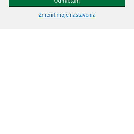
Odmietam
Hlavná 350/95
Zmeniť moje nastavenia
900 41 Rovinka
obecrovinka@obecrovinka.sk
+421 245 985 218
IČO: 00305057