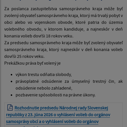
Za poslanca zastupiteľstva samosprávneho kraja môže byť
zvolený obyvateľ samosprávneho kraja, ktorý má trvalý pobyt v
obci alebo vo vojenskom obvode, ktoré patria do územia
volebného obvodu, v ktorom kandiduje, a najneskôr v deň
konania volieb dovŕši 18 rokov veku.
Za predsedu samosprávneho kraja môže byť zvolený obyvateľ
samosprávneho kraja, ktorý najneskôr v deň konania volieb
dovŕši 25 rokov veku.
Prekážkou práva byť volený je
výkon trestu odňatia slobody,
právoplatné odsúdenie za úmyselný trestný čin, ak
odsúdenie nebolo zahladené,
pozbavenie spôsobilosti na právne úkony.
Rozhodnutie predsedu Národnej rady Slovenskej
republiky z 23. júna 2026 o vyhlásení volieb do orgánov
samosprávy obcí a o vyhlásení volieb do orgánov