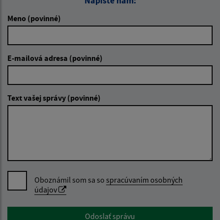
Napíšte nám:
Meno (povinné)
E-mailová adresa (povinné)
Text vašej správy (povinné)
Oboznámil som sa so
spracúvaním osobných
údajov
Google reCaptcha Response
Odoslať správu