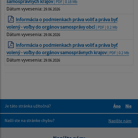
samosprávnych krajov
| PDF | 0.18 Mb
Dátum vyvesenia:
29.06.2026
Informácia o podmienkach práva voliť a práva byť
volený - voľby do orgánov samosprávy obcí
| PDF | 0.2 Mb
Dátum vyvesenia:
29.06.2026
Informácia o podmienkach práva voliť a práva byť
volený - voľby do orgánov samosprávnych krajov
| PDF | 0.2 Mb
Dátum vyvesenia:
29.06.2026
Je táto stránka užitočná?
Áno
Nie
Boli tieto 
Boli 
Našli ste na stránke chybu?
Napíšte nám