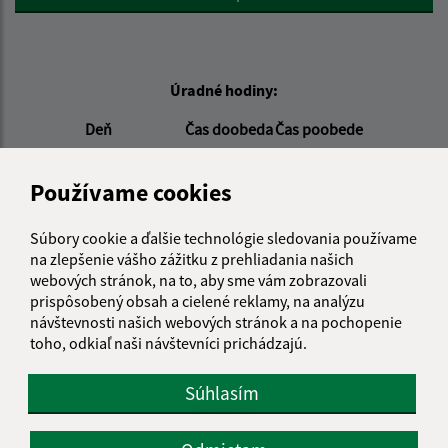
Úradné hodiny:
Deň
Čas doobeda
Čas poobede
Pondelok:
08:00 - 12:00
13:00 - 16:00
Utorok:
nestránkový deň
Používame cookies
Streda:
08:00 - 12:00
13:00 - 17:00
Štvrtok:
nestránkový deň
Súbory cookie a ďalšie technológie sledovania používame
na zlepšenie vášho zážitku z prehliadania našich
Piatok:
08:00 - 12:00
webových stránok, na to, aby sme vám zobrazovali
Obedňajšia prestávka:
12:00 - 13:00
prispôsobený obsah a cielené reklamy, na analýzu
návštevnosti našich webových stránok a na pochopenie
Stavebný úrad nemá v piatok stránkový deň.
toho, odkiaľ naši návštevníci prichádzajú.
Súhlasím
Kontakt:
Obecný úrad Rovinka