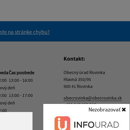
 ste na stránke chybu?
vás užitočné?
e pre vás užitočné?
Kontakt:
Obecný úrad Rovinka
beda
Čas poobede
Hlavná 350/95
2:00
13:00 - 16:00
900 41 Rovinka
ový deň
2:00
13:00 - 17:00
obecrovinka@obecrovinka.sk
ový deň
+421 245 985 218
Nezobrazovať
2:00
IČO: 00305057
ka:
12:00 - 13:00