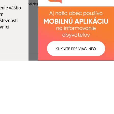
v piatok stránkový deň.
enie vášho
ám
števnosti
vníci