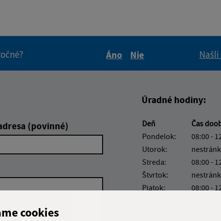
itočné?
Našli
Áno
Nie
Boli tieto informácie pre 
Boli tieto informáci
Úradné hodiny:
Deň
Čas doo
adresa (povinné)
Pondelok:
08:00 - 1
Utorok:
nestránk
Streda:
08:00 - 1
Štvrtok:
nestránk
Piatok:
08:00 - 1
Obedňajšia prestáv
ame cookies