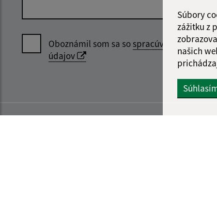
Súbory co
zážitku z
zobrazova
Oboznámil som sa so
spracúvaním osobný
našich we
údajov
prichádza
Súhlasí