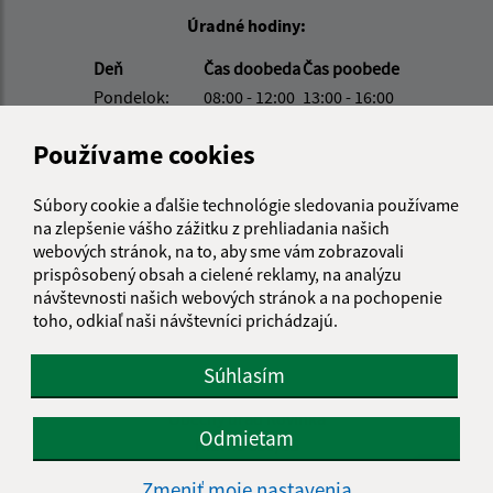
Úradné hodiny:
Deň
Čas doobeda
Čas poobede
Pondelok:
08:00 - 12:00
13:00 - 16:00
Utorok:
nestránkový deň
Používame cookies
Streda:
08:00 - 12:00
13:00 - 17:00
Štvrtok:
nestránkový deň
Súbory cookie a ďalšie technológie sledovania používame
Piatok:
08:00 - 12:00
na zlepšenie vášho zážitku z prehliadania našich
Obedňajšia prestávka:
12:00 - 13:00
webových stránok, na to, aby sme vám zobrazovali
prispôsobený obsah a cielené reklamy, na analýzu
návštevnosti našich webových stránok a na pochopenie
Stavebný úrad nemá v piatok stránkový deň.
toho, odkiaľ naši návštevníci prichádzajú.
Súhlasím
Kontakt:
Obecný úrad Rovinka
Odmietam
Hlavná 350/95
900 41 Rovinka
Zmeniť moje nastavenia