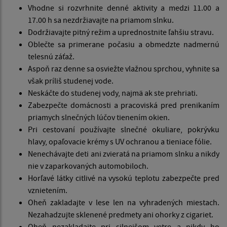
Vhodne si rozvrhnite denné aktivity a medzi 11.00 a
17.00 h sa nezdržiavajte na priamom slnku.
Dodržiavajte pitný režim a uprednostnite ľahšiu stravu.
Oblečte sa primerane počasiu a obmedzte nadmernú
telesnú záťaž.
Aspoň raz denne sa osviežte vlažnou sprchou, vyhnite sa
však príliš studenej vode.
Neskáčte do studenej vody, najmä ak ste prehriati.
Zabezpečte domácnosti a pracoviská pred prenikaním
priamych slnečných lúčov tienením okien.
Pri cestovaní používajte slnečné okuliare, pokrývku
hlavy, opaľovacie krémy s UV ochranou a tieniace fólie.
Nenechávajte deti ani zvieratá na priamom slnku a nikdy
nie v zaparkovaných automobiloch.
Horľavé látky citlivé na vysokú teplotu zabezpečte pred
vznietením.
Oheň zakladajte v lese len na vyhradených miestach.
Nezahadzujte sklenené predmety ani ohorky z cigariet.
Oheň nezakladajte pri silnejšom vetre a nikdy ho