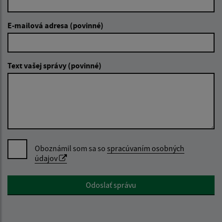
E-mailová adresa (povinné)
Text vašej správy (povinné)
Oboznámil som sa so
spracúvaním osobných
údajov
Google reCaptcha Response
Odoslať správu