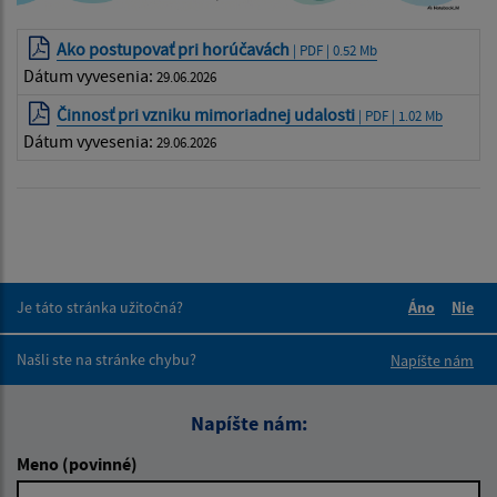
Ako postupovať pri horúčavách
| PDF | 0.52 Mb
Dátum vyvesenia:
29.06.2026
Činnosť pri vzniku mimoriadnej udalosti
| PDF | 1.02 Mb
Dátum vyvesenia:
29.06.2026
Je táto stránka užitočná?
Áno
Nie
Boli tieto 
Boli 
Našli ste na stránke chybu?
Napíšte nám
Napíšte nám:
Meno (povinné)