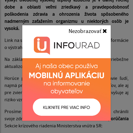
dobe a oblasti veľmi zriedkavý a pravdepodobnosť
poškodenia zdravia a ohrozenia života spôsobeného
nadmerným zaťažením organizmu u niektorých osôb je
vysoká.
Nezobrazovať
Link na stránku SHMU, kde sú zverejnené aktuálne informácie
o výstrahách:
www.shmu.sk - výstrahy
.
Na základe vývoja počasia môžu byť informácie priebežne
aktualizované.
Horúce počasie môže predstavovať záťaž pre zdravie ľudí,
najmä pre deti, seniorov, chronicky chorých obyvateľov, ale aj
pre zvieratá. Zároveň sa v období sucha a horúčav zvyšuje aj
riziko vzniku požiarov.
Prosíme občanov, aby dbali na svoju bezpečnosť, chránili
svoje zdravie a dodržiavali
základné preventívne odporúčania
Sekcie krízového riadenia Ministerstva vnútra SR: