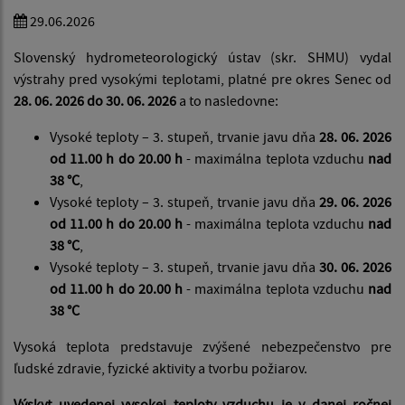
29.06.2026
Slovenský hydrometeorologický ústav (skr. SHMU) vydal
výstrahy pred vysokými teplotami, platné pre okres Senec od
28. 06. 2026 do 30. 06. 2026
a to nasledovne:
Vysoké teploty – 3. stupeň, trvanie javu dňa
28. 06. 2026
od 11.00 h do 20.00 h
- maximálna teplota vzduchu
nad
38 °C
,
Vysoké teploty – 3. stupeň, trvanie javu dňa
29. 06. 2026
od 11.00 h do 20.00 h
- maximálna teplota vzduchu
nad
38 °C
,
Vysoké teploty – 3. stupeň, trvanie javu dňa
30. 06. 2026
od 11.00 h do 20.00 h
- maximálna teplota vzduchu
nad
38 °C
Vysoká teplota predstavuje zvýšené nebezpečenstvo pre
ľudské zdravie, fyzické aktivity a tvorbu požiarov.
Výskyt uvedenej vysokej teploty vzduchu je v danej ročnej