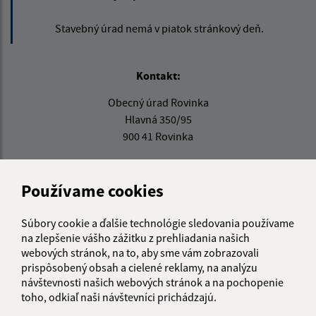
Stavebný úrad nemá v piatok stránkový deň.
Kontakt:
Obecný úrad Rovinka
Hlavná 350/95
900 41 Rovinka
obecrovinka@obecrovinka.sk
+421 245 985 218
Používame cookies
IČO: 00305057
Súbory cookie a ďalšie technológie sledovania používame
na zlepšenie vášho zážitku z prehliadania našich
webových stránok, na to, aby sme vám zobrazovali
prispôsobený obsah a cielené reklamy, na analýzu
návštevnosti našich webových stránok a na pochopenie
toho, odkiaľ naši návštevníci prichádzajú.