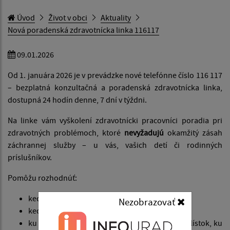
Úvod
Život v obci
Aktuality
Nová poradenská zdravotnícka linka 116117
09.01.2026
Od 1. januára 2026 je v prevádzke nové telefónne číslo 116 117
– bezplatná konzultačná a poradenská zdravotnícka linka,
dostupná 24 hodín denne, 7 dní v týždni.
Na linke vám vyškolení zdravotnícki pracovníci poradia pri
zdravotných problémoch, ktoré
nevyžadujú
okamžitý zásah
záchrannej služby – u vás, vašich detí či rodinných
príslušníkov.
Pomôžu rozhodnúť:
kedy vyhľadať obvodného lekára,
Nezobrazovať
kedy s návštevou ordinácie počkať,
ku ktorému špecialistovi potrebujete výmenný lístok, ku