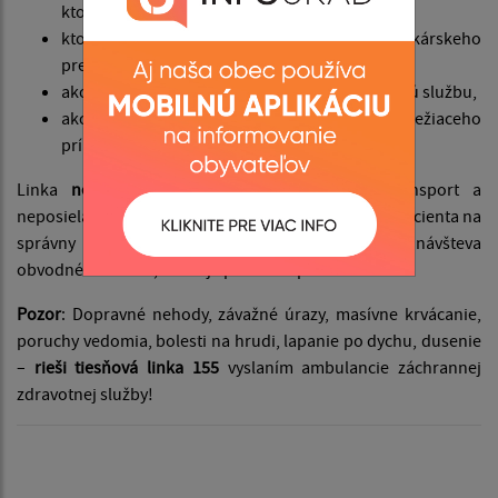
ktorému môžete ísť bez priamo,
ktoré liečivo je dostupné v lekárni aj bez lekárskeho
predpisu,
ako vybaviť ambulantnú domácu ošetrovateľskú službu,
ako vybaviť mobilný hospic pre svojho ležiaceho
príbuzného a podobne.
Linka
nevysiela záchranárov
, nezabezpečuje transport a
neposiela lekára domov. Jej úlohou je nasmerovať pacienta na
správny krok, vysvetliť, či postačí samoliečba, návšteva
obvodného lekára, alebo je potrebná pohotovosť.
Pozor
: Dopravné nehody, závažné úrazy, masívne krvácanie,
poruchy vedomia, bolesti na hrudi, lapanie po dychu, dusenie
–
rieši tiesňová linka 155
vyslaním ambulancie záchrannej
zdravotnej služby!