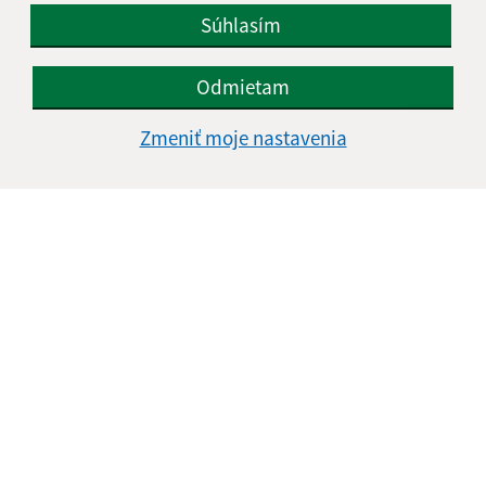
Súhlasím
Odmietam
Zmeniť moje nastavenia
Informácie o stránke:
Vyhlásenie o prístupnosti
Autorské práva
Ochrana osobných údajov
Navigácia:
Vytlačiť aktuálnu stránku
Mapa stránok
Cookies