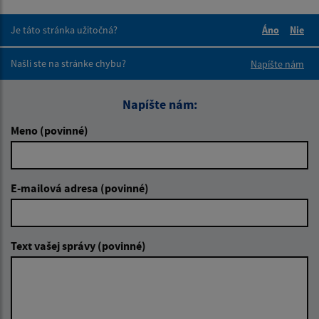
Je táto stránka užitočná?
Áno
Nie
Boli tieto 
Boli 
Našli ste na stránke chybu?
Napíšte nám
Napíšte nám:
Meno (povinné)
E-mailová adresa (povinné)
Text vašej správy (povinné)