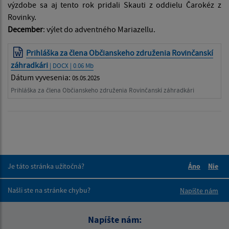
výzdobe sa aj tento rok pridali Skauti z oddielu Čarokéz z
Rovinky.
December
: výlet do adventného Mariazellu.
Prihláška za člena Občianskeho združenia Rovinčanskí
záhradkári
| DOCX | 0.06 Mb
Dátum vyvesenia:
05.05.2025
Prihláška za člena Občianskeho združenia Rovinčanskí záhradkári
Je táto stránka užitočná?
Áno
Nie
Boli tieto 
Boli 
Našli ste na stránke chybu?
Napíšte nám
Napíšte nám: