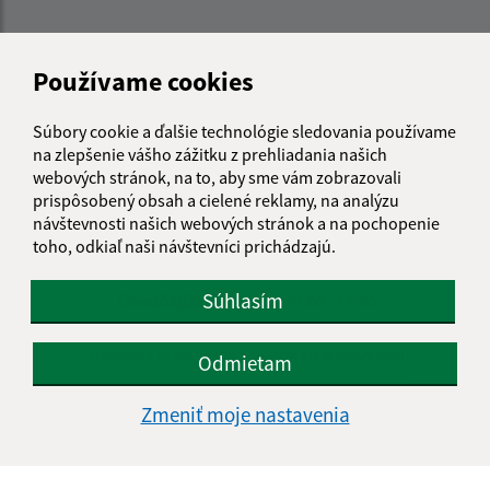
Používame cookies
Úradné hodiny:
Deň
Čas doobeda
Čas poobede
Súbory cookie a ďalšie technológie sledovania používame
Pondelok:
08:00 - 12:00
13:00 - 16:00
na zlepšenie vášho zážitku z prehliadania našich
webových stránok, na to, aby sme vám zobrazovali
Utorok:
nestránkový deň
prispôsobený obsah a cielené reklamy, na analýzu
Streda:
08:00 - 12:00
13:00 - 17:00
návštevnosti našich webových stránok a na pochopenie
Štvrtok:
nestránkový deň
toho, odkiaľ naši návštevníci prichádzajú.
Piatok:
08:00 - 12:00
Súhlasím
Obedňajšia prestávka:
12:00 - 13:00
Stavebný úrad nemá v piatok stránkový deň.
Odmietam
Zmeniť moje nastavenia
Kontakt:
Obecný úrad Rovinka