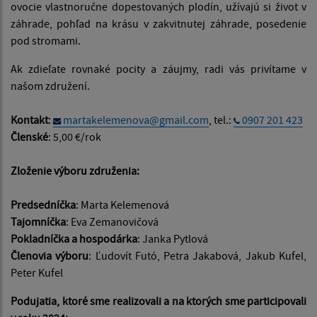
ovocie vlastnoručne dopestovaných plodín, užívajú si život v
záhrade, pohľad na krásu v zakvitnutej záhrade, posedenie
pod stromami.
Ak zdieľate rovnaké pocity a záujmy, radi vás privítame v
našom združení.
Kontakt
:
martakelemenova@gmail.com
, tel.:
0907 201 423
Členské
: 5,00 €/rok
Zloženie výboru združenia:
Predsedníčka
: Marta Kelemenová
Tajomníčka
: Eva Zemanovičová
Pokladníčka a hospodárka
: Janka Pytlová
Členovia výboru
: Ľudovít Futó, Petra Jakabová, Jakub Kufel,
Peter Kufel
Podujatia, ktoré sme realizovali a na ktorých sme participovali