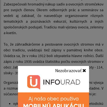
Zabezpečovali hromadný nákup sadív a ovocných stromčekov
pre svojich členov. Okrem odborných prác a seminárov sa
vedeli aj zabávať, čo nasvedčuje organizovanie rôznych
tematických a poznávacích exkurzií, kultúrnych a iných
spoločenských podujatí. Tradíciu mali výstavy ovocia, zeleniny
a kvetín.
To, že záhradkárčenie a pestovanie ovocných stromov má v
obci tradíciu, uvádzajú tiež zápisy v pamätnej knihe obce.
Uvádza sa, že v roku 1912 boli obyvatelia hlavne roľníci. Ďalší
zápis z roku 1935 uvádza štatistiku počtu ovocných stromov v
obci: Jablone - 310, hrušky - 230, čerešne - 224, ringloty - 114,
Nezobrazovať
slivky - 394, orechy - 266 a marhule - 926.
Organizácia počas svojho pôsobenia prešla obdobiami vývoja
a rozmachu, ako aj stagnácie a poklesu členskej základne. V
súčasnosti má združenie 75 členov a jej hlavnými cieľmi je:
vykonávať organizačnú, odbornú, osvetovú, metodickú