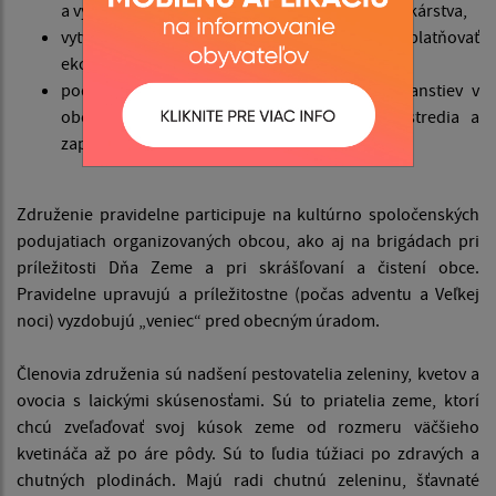
a výchovnú činnosť zameranú na rozvoj záhradkárstva,
vytvárať a chrániť životné prostredie a uplatňovať
ekologické princípy hospodárenia na pôde,
podieľať sa na skrášľovaní verejných priestranstiev v
obci, na ochrane zdravého životného prostredia a
zapájať do týchto aktivít aj mládež.
Združenie pravidelne participuje na kultúrno spoločenských
podujatiach organizovaných obcou, ako aj na brigádach pri
príležitosti Dňa Zeme a pri skrášľovaní a čistení obce.
Pravidelne upravujú a príležitostne (počas adventu a Veľkej
noci) vyzdobujú „veniec“ pred obecným úradom.
Členovia združenia sú nadšení pestovatelia zeleniny, kvetov a
ovocia s laickými skúsenosťami. Sú to priatelia zeme, ktorí
chcú zveľaďovať svoj kúsok zeme od rozmeru väčšieho
kvetináča až po áre pôdy. Sú to ľudia túžiaci po zdravých a
chutných plodinách. Majú radi chutnú zeleninu, šťavnaté