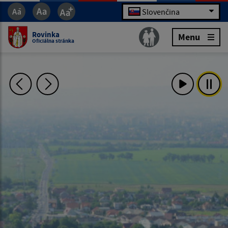
Slovenčina
Rovinka
Menu
Oficiálna stránka