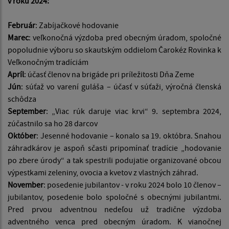
v roku 2024:
Február
: Zabíjačkové hodovanie
Marec
: veľkonočná výzdoba pred obecným úradom, spoločné
popoludnie výboru so skautským oddielom Čarokéz Rovinka k
Veľkonočným tradíciám
Apríl
: účasť členov na brigáde pri príležitosti Dňa Zeme
Jún
: súťaž vo varení guláša – účasť v súťaži, výročná členská
schôdza
September
: „Viac rúk daruje viac krvi“ 9. septembra 2024,
zúčastnilo sa ho 28 darcov
Október
: Jesenné hodovanie – konalo sa 19. októbra. Snahou
záhradkárov je aspoň sčasti pripomínať tradície „hodovanie
po zbere úrody“ a tak spestrili podujatie organizované obcou
výpestkami zeleniny, ovocia a kvetov z vlastných záhrad.
November
: posedenie jubilantov - v roku 2024 bolo 10 členov –
jubilantov, posedenie bolo spoločné s obecnými jubilantmi.
Pred prvou adventnou nedeľou už tradične výzdoba
adventného venca pred obecným úradom. K vianočnej