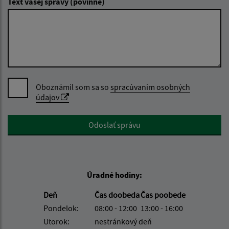
Text vašej správy (povinné)
Oboznámil som sa so
spracúvaním osobných
údajov
Google reCaptcha Response
Odoslať správu
Úradné hodiny:
Deň
Čas doobeda
Čas poobede
Pondelok:
08:00 - 12:00
13:00 - 16:00
Utorok:
nestránkový deň