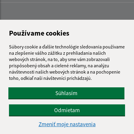
Používame cookies
Súbory cookie a ďalšie technológie sledovania používame
na zlepšenie vášho zážitku z prehliadania našich
webových stránok, na to, aby sme vám zobrazovali
prispôsobený obsah a cielené reklamy, na analýzu
návštevnosti našich webových stránok a na pochopenie
toho, odkiaľ naši návštevníci prichádzajú.
Súhlasím
Informácie o stránke:
Odmietam
Vyhlásenie o prístupnosti
Autorské práva
Zmeniť moje nastavenia
Ochrana osobných údajov