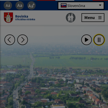
Slovenčina
Rovinka
Menu
Oficiálna stránka