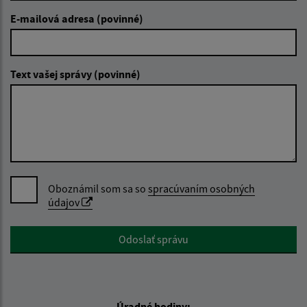
E-mailová adresa (povinné)
Text vašej správy (povinné)
Oboznámil som sa so
spracúvaním osobných
údajov
Google reCaptcha Response
Odoslať správu
Úradné hodiny: