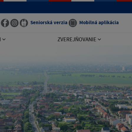
Seniorská verzia
Mobilná aplikácia
I
ZVEREJŇOVANIE