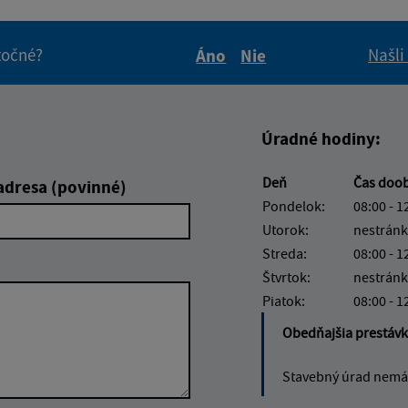
itočné?
Našli
Áno
Nie
Boli tieto informácie pre 
Boli tieto informáci
Úradné hodiny:
Deň
Čas doo
adresa (povinné)
Pondelok:
08:00 - 1
Utorok:
nestránk
Streda:
08:00 - 1
Štvrtok:
nestránk
Piatok:
08:00 - 1
Obedňajšia prestáv
Stavebný úrad nemá 