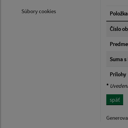
Suma 
Súbory cookies
Položka
Číslo o
Filtr
Predme
Suma s
Prílohy
*
Uvedená 
späť
Generova