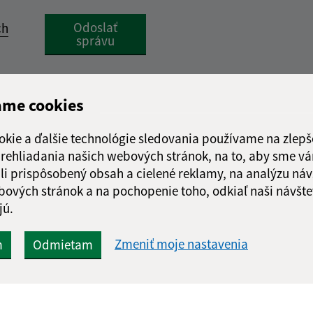
Google reCaptcha Response
Odoslať
ch
správu
ame cookies
okie a ďalšie technológie sledovania používame na zlepš
 prehliadania našich webových stránok, na to, aby sme v
li prispôsobený obsah a cielené reklamy, na analýzu náv
bových stránok a na pochopenie toho, odkiaľ naši návšte
jú.
Zmeniť moje nastavenia
m
Odmietam