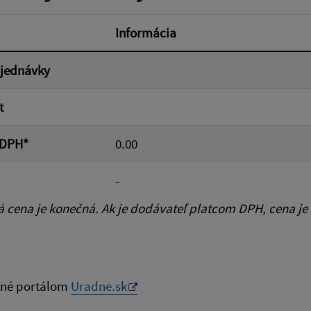
od:
Suma do:
Informácia
bjednávky
ovať
t
 DPH*
0.00
-
cena je konečná. Ak je dodávateľ platcom DPH, cena je
né portálom
Uradne.sk