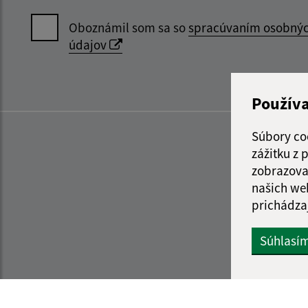
Oboznámil som sa so
spracúvaním osobný
údajov
Použív
Súbory co
zážitku z
zobrazova
našich we
prichádza
Súhlasí