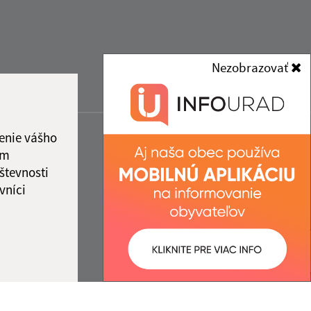
Nezobrazovať
enie vášho
ám
števnosti
vníci