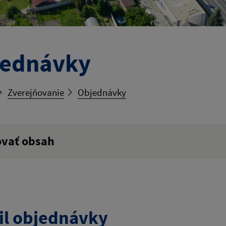
jednávky
Zverejňovanie
Objednávky
ovať obsah
ý výraz:
tumu:
Dátum od:
il objednávky