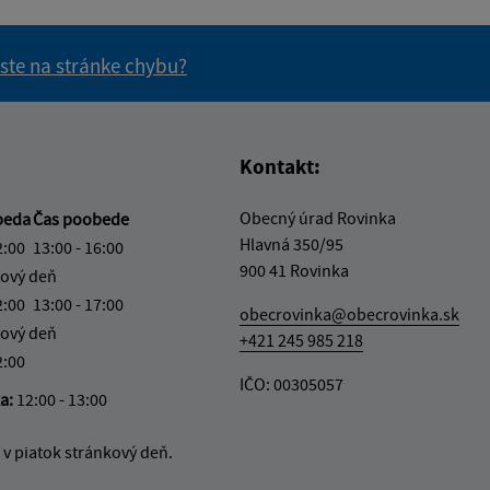
 ste na stránke chybu?
vás užitočné?
e pre vás užitočné?
Kontakt:
Obecný úrad Rovinka
beda
Čas poobede
Hlavná 350/95
2:00
13:00 - 16:00
900 41 Rovinka
ový deň
2:00
13:00 - 17:00
obecrovinka@obecrovinka.sk
ový deň
+421 245 985 218
2:00
IČO: 00305057
ka:
12:00 - 13:00
v piatok stránkový deň.