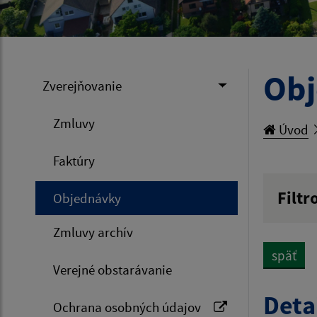
Ob
Zverejňovanie
Zmluvy
Úvod
Faktúry
Filtr
Objednávky
Hľadan
Zmluvy archív
späť
Verejné obstarávanie
Typ dá
Deta
Ochrana osobných údajov