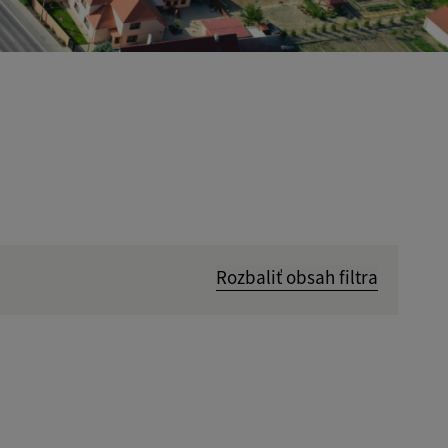
Rozbaliť obsah filtra
Hľadať v:
Dátum do: