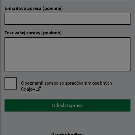
E-mailová adresa (povinné)
Text vašej správy (povinné)
Oboznámil som sa so
spracúvaním osobných
údajov
Google reCaptcha Response
Odoslať správu
Úradné hodiny: