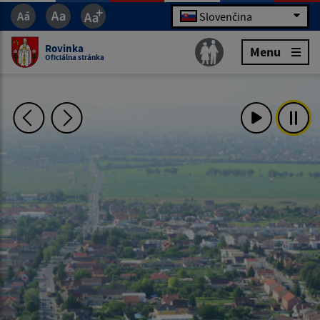
Slovenčina
Rovinka
Menu
Oficiálna stránka