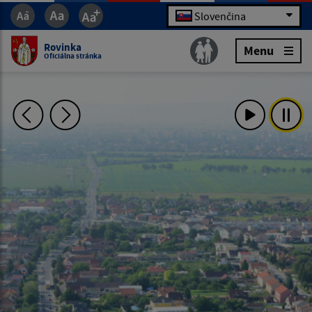
Slovenčina
Rovinka
Menu
Oficiálna stránka