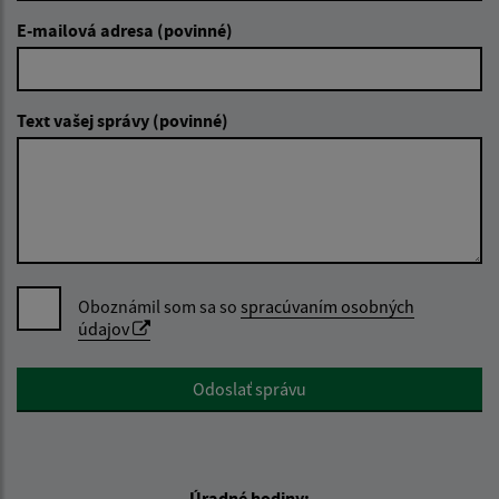
E-mailová adresa (povinné)
Text vašej správy (povinné)
Oboznámil som sa so
spracúvaním osobných
údajov
Google reCaptcha Response
Odoslať správu
Úradné hodiny: