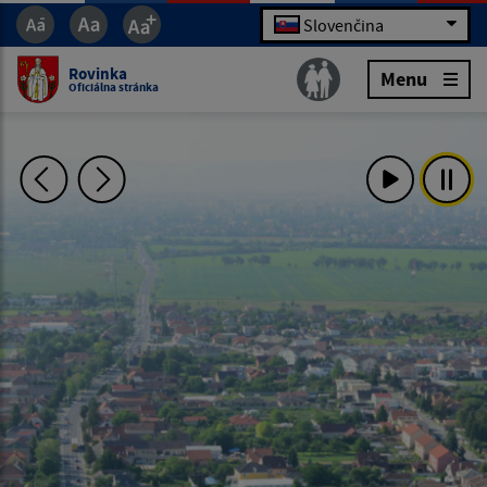
Slovenčina
Rovinka
Menu
Oficiálna stránka