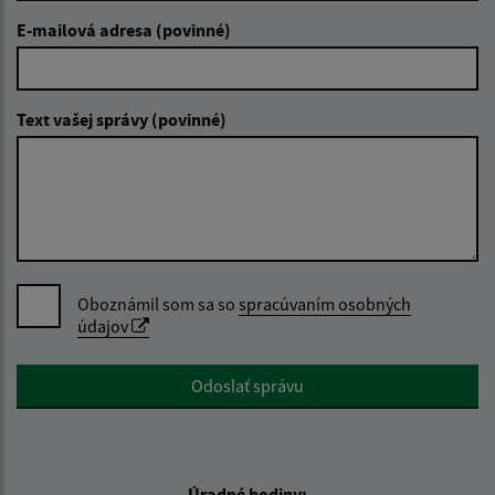
E-mailová adresa (povinné)
Text vašej správy (povinné)
Oboznámil som sa so
spracúvaním osobných
údajov
Google reCaptcha Response
Odoslať správu
Úradné hodiny: