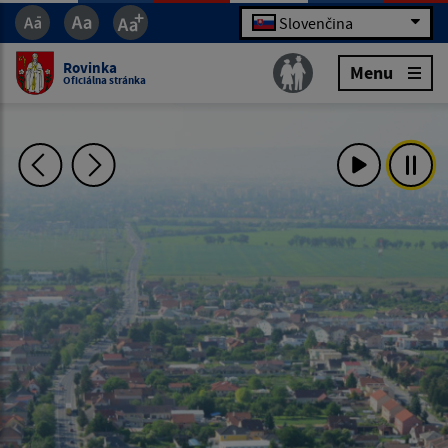
Slovenčina
Rovinka
Menu
Oficiálna stránka