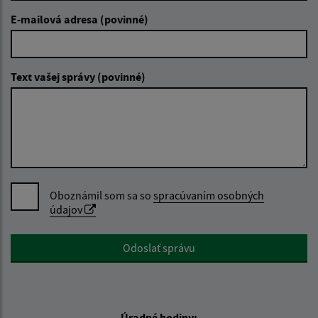
E-mailová adresa (povinné)
Text vašej správy (povinné)
Oboznámil som sa so
spracúvaním osobných
údajov
Google reCaptcha Response
Odoslať správu
Úradné hodiny: