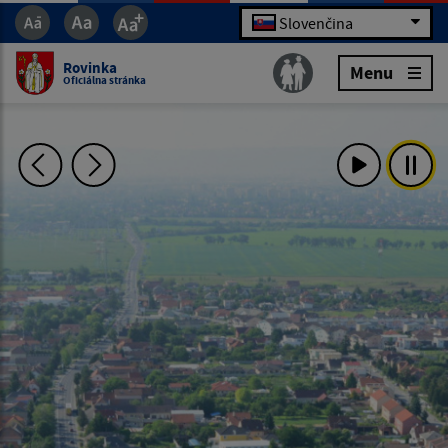
Slovenčina
Rovinka
Menu
Oficiálna stránka