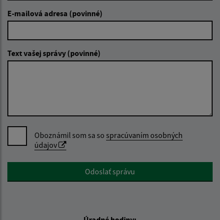
E-mailová adresa (povinné)
Text vašej správy (povinné)
Oboznámil som sa so
spracúvaním osobných
údajov
Google reCaptcha Response
Odoslať správu
Úradné hodiny: