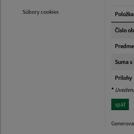
Suma 
Súbory cookies
Položka
Číslo o
Filtr
Predme
Suma s
Prílohy
*
Uvedená 
späť
Generova