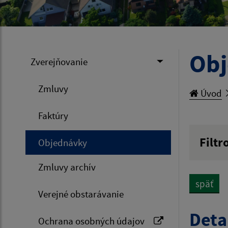
Ob
Zverejňovanie
Zmluvy
Úvod
Faktúry
Filtr
Objednávky
Hľadan
Zmluvy archív
späť
Verejné obstarávanie
Typ dá
Deta
Ochrana osobných údajov