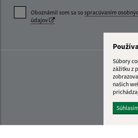
Oboznámil som sa so
spracúvaním osobný
údajov
Použív
Súbory co
zážitku z
zobrazova
našich we
prichádza
Súhlasí