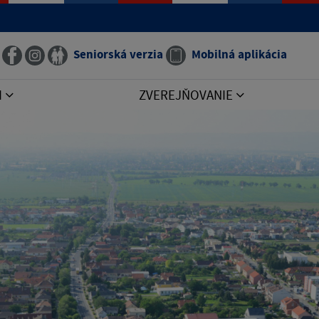
Seniorská verzia
Mobilná aplikácia
I
ZVEREJŇOVANIE