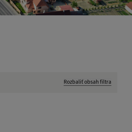
Rozbaliť obsah filtra
Hľadať v:
Dátum do: