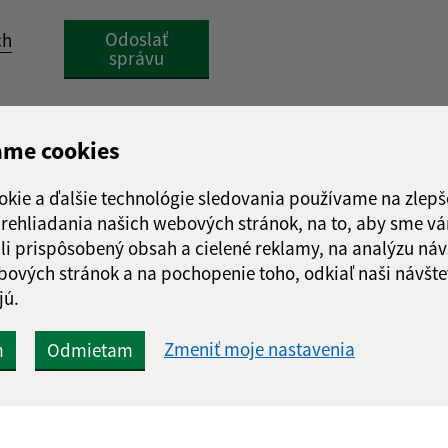
Google reCaptcha Response
Odoslať
ch
správu
ame cookies
okie a ďalšie technológie sledovania používame na zlepš
 prehliadania našich webových stránok, na to, aby sme v
li prispôsobený obsah a cielené reklamy, na analýzu náv
bových stránok a na pochopenie toho, odkiaľ naši návšte
jú.
Zmeniť moje nastavenia
m
Odmietam