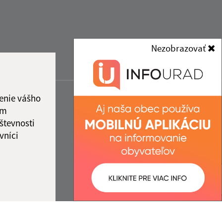
Nezobrazovať
enie vášho
ám
števnosti
vníci