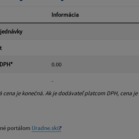
od:
Suma do:
Informácia
bjednávky
ovať
t
 DPH*
0.00
-
cena je konečná. Ak je dodávateľ platcom DPH, cena je
né portálom
Uradne.sk