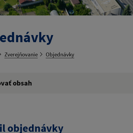
jednávky
Zverejňovanie
Objednávky
ovať obsah
ý výraz:
tumu:
Dátum od:
il objednávky