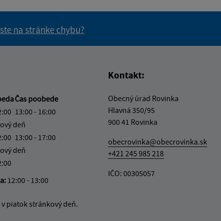
 ste na stránke chybu?
vás užitočné?
e pre vás užitočné?
Kontakt:
Obecný úrad Rovinka
beda
Čas poobede
Hlavná 350/95
2:00
13:00 - 16:00
900 41 Rovinka
ový deň
2:00
13:00 - 17:00
obecrovinka@obecrovinka.sk
ový deň
+421 245 985 218
2:00
IČO: 00305057
ka:
12:00 - 13:00
v piatok stránkový deň.