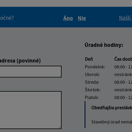
itočné?
Našli
Áno
Nie
Boli tieto informácie pre 
Boli tieto informáci
Úradné hodiny:
Deň
Čas doo
adresa (povinné)
Pondelok:
08:00 - 1
Utorok:
nestránk
Streda:
08:00 - 1
Štvrtok:
nestránk
Piatok:
08:00 - 1
Obedňajšia prestáv
Stavebný úrad nemá 