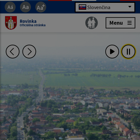
Slovenčina
Rovinka
Menu
Oficiálna stránka