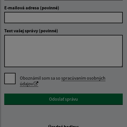
E-mailová adresa (povinné)
Text vašej správy (povinné)
Oboznámil som sa so
spracúvaním osobných
údajov
Google reCaptcha Response
Odoslať správu
Úradné hodiny: