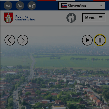
Slovenčina
Rovinka
Menu
Oficiálna stránka