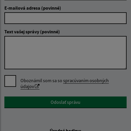
E-mailová adresa (povinné)
Text vašej správy (povinné)
Oboznámil som sa so
spracúvaním osobných
údajov
Google reCaptcha Response
Odoslať správu
Úradné hodiny: