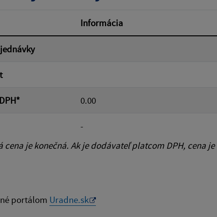
od:
Suma do:
Informácia
bjednávky
ovať
t
 DPH*
0.00
-
cena je konečná. Ak je dodávateľ platcom DPH, cena je
né portálom
Uradne.sk