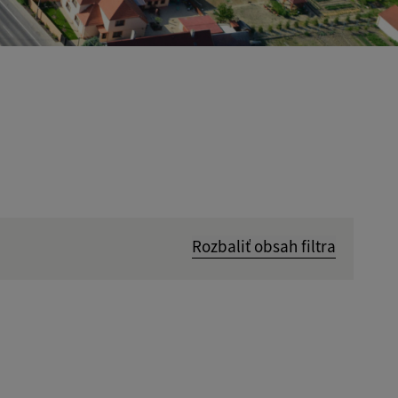
Rozbaliť obsah filtra
Hľadať v:
Dátum do: