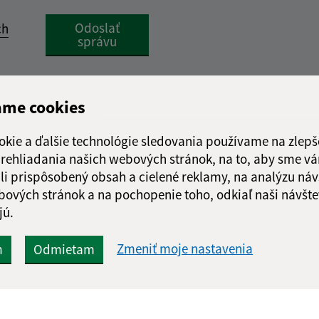
Google reCaptcha Response
Odoslať
ch
správu
ame cookies
okie a ďalšie technológie sledovania používame na zlepš
 prehliadania našich webových stránok, na to, aby sme v
li prispôsobený obsah a cielené reklamy, na analýzu náv
bových stránok a na pochopenie toho, odkiaľ naši návšte
jú.
Zmeniť moje nastavenia
m
Odmietam