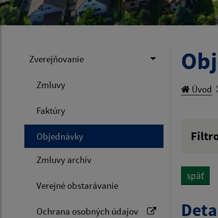
Ob
Zverejňovanie
Zmluvy
Úvod
Faktúry
Filtr
Objednávky
Hľadan
Zmluvy archív
späť
Verejné obstarávanie
Typ dá
Deta
Ochrana osobných údajov