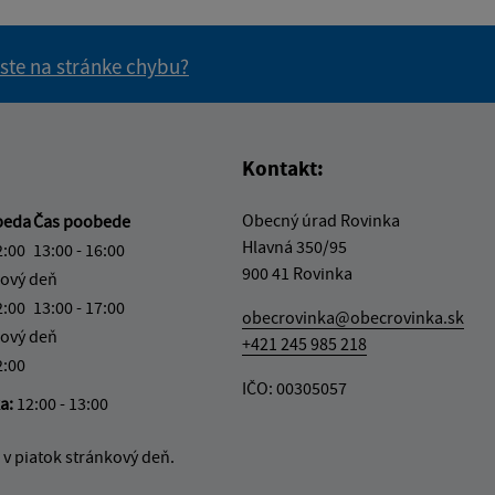
 ste na stránke chybu?
vás užitočné?
e pre vás užitočné?
Kontakt:
Obecný úrad Rovinka
beda
Čas poobede
Hlavná 350/95
2:00
13:00 - 16:00
900 41 Rovinka
ový deň
2:00
13:00 - 17:00
obecrovinka@obecrovinka.sk
ový deň
+421 245 985 218
2:00
IČO: 00305057
ka:
12:00 - 13:00
v piatok stránkový deň.