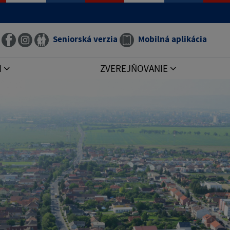
Seniorská verzia
Mobilná aplikácia
I
ZVEREJŇOVANIE