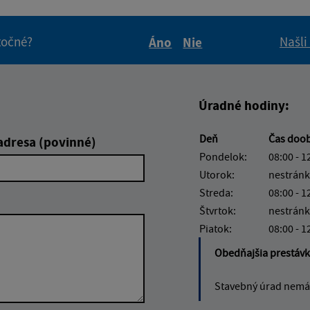
itočné?
Našli
Áno
Nie
Boli tieto informácie pre 
Boli tieto informáci
Úradné hodiny:
Deň
Čas doo
adresa (povinné)
Pondelok:
08:00 - 1
Utorok:
nestránk
Streda:
08:00 - 1
Štvrtok:
nestránk
Piatok:
08:00 - 1
Obedňajšia prestáv
Stavebný úrad nemá 