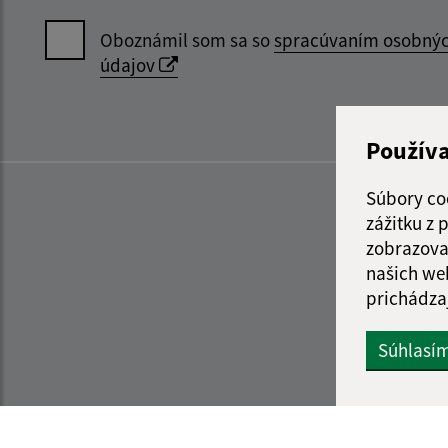
Oboznámil som sa so
spracúvaním osobný
údajov
Použív
Súbory co
zážitku z
zobrazova
našich we
prichádza
Súhlasí