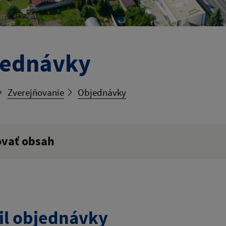
jednávky
Zverejňovanie
Objednávky
ovať obsah
ý výraz:
tumu:
Dátum od:
il objednávky