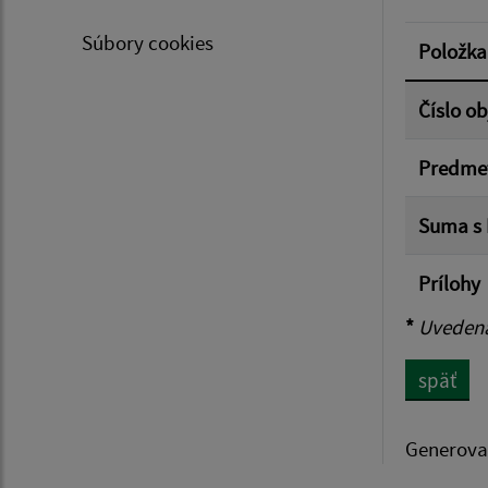
Suma 
Súbory cookies
Položka
Číslo o
Filtr
Predme
Suma s
Prílohy
*
Uvedená 
späť
Generova