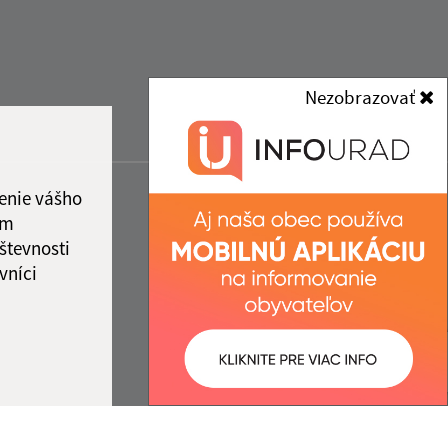
Nezobrazovať
enie vášho
ám
števnosti
vníci